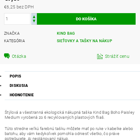
€6,25 bez DPH
ZNAČKA
KIND BAG
KATEGÓRIA
SIEŤOVKY A TAŠKY NA NÁKUP
Otázka
Strážiť cenu
POPIS
DISKUSIA
HODNOTENIE
Štýlová a všestranná ekologická nákupná taška Kind Bag Boho Paisley
Medium vyrobená zo 6 recyklovaných plastových fliaš.
Túto stredne veľkú farebnú tašku môžete mať po ruke v kabelke alebo
batohu, aby vám kedykoľvek pomohla odniesť všetko, čo práve
potrebujete. Aj neplánovaný nákup.