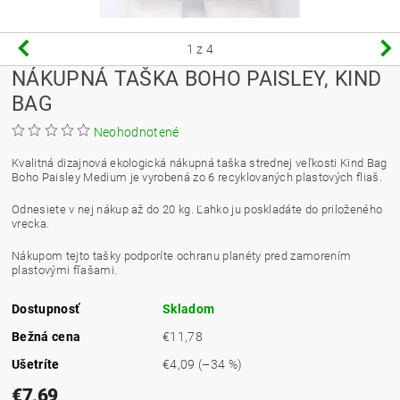
1
z 4
NÁKUPNÁ TAŠKA BOHO PAISLEY, KIND
BAG
Neohodnotené
Kvalitná dizajnová ekologická nákupná taška strednej veľkosti Kind Bag
Boho Paisley Medium je vyrobená zo 6 recyklovaných plastových fliaš.
Odnesiete v nej nákup až do 20 kg. Ľahko ju poskladáte do priloženého
vrecka.
Nákupom tejto tašky podporíte ochranu planéty pred zamorením
plastovými fľašami.
Dostupnosť
Skladom
Bežná cena
€11,78
Ušetríte
€4,09
(–34 %)
€7,69