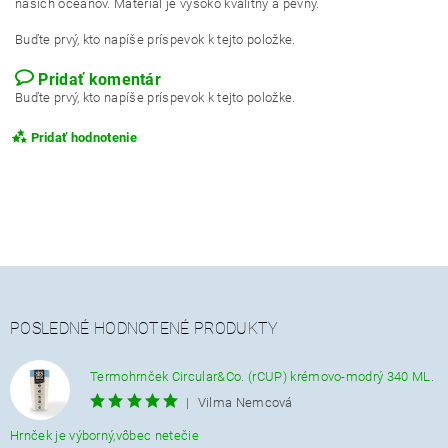
našich oceánov. Materiál je vysoko kvalitný a pevný.
Buďte prvý, kto napíše príspevok k tejto položke.
Pridať komentár
Buďte prvý, kto napíše príspevok k tejto položke.
Pridať hodnotenie
POSLEDNÉ HODNOTENÉ PRODUKTY
Termohrnček Circular&Co. (rCUP) krémovo-modrý 340 ML.
|
Vilma Nemcová
Hrnček je výborný,vôbec netečie