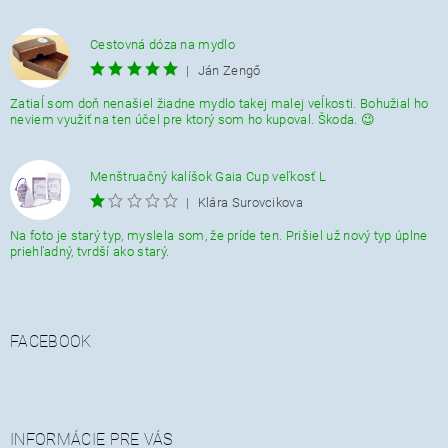
Cestovná dóza na mydlo
|
Ján Zengő
Zatiaĺ som doň nenašiel žiadne mydlo takej malej veĺkosti. Bohužial ho
neviem využiť na ten účel pre ktorý som ho kupoval. Škoda. 😉
Menštruačný kalíšok Gaia Cup veľkosť L
|
Klára Surovcikova
Na foto je starý typ, myslela som, že príde ten. Prišiel už nový typ úplne
priehľadný, tvrdší ako starý.
FACEBOOK
INFORMÁCIE PRE VÁS