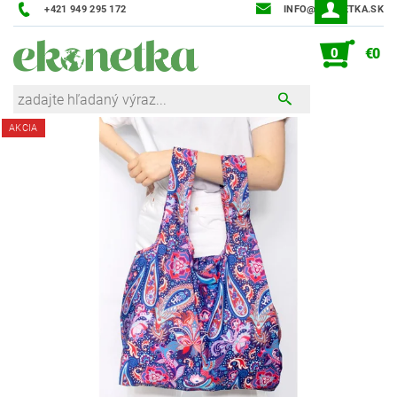
+421 949 295 172
INFO@EKONETKA.SK
0
€0
AKCIA