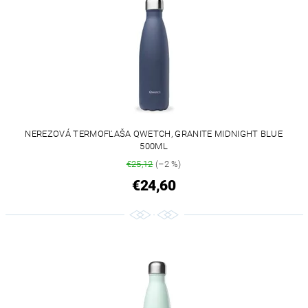
NEREZOVÁ TERMOFĽAŠA QWETCH, GRANITE MIDNIGHT BLUE
500ML
€25,12
(–2 %)
€24,60