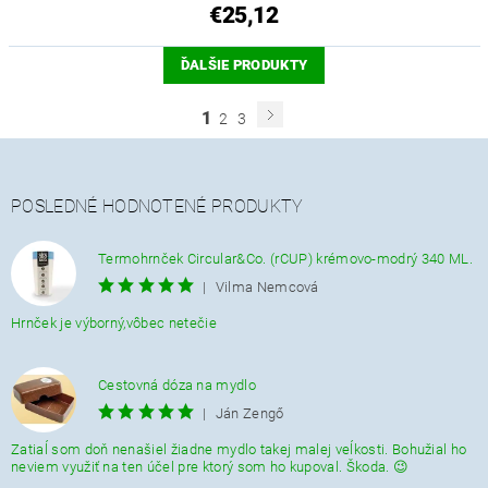
€25,12
ĎALŠIE PRODUKTY
1
2
3
POSLEDNÉ HODNOTENÉ PRODUKTY
Termohrnček Circular&Co. (rCUP) krémovo-modrý 340 ML.
|
Vilma Nemcová
Hrnček je výborný,vôbec netečie
Cestovná dóza na mydlo
|
Ján Zengő
Zatiaĺ som doň nenašiel žiadne mydlo takej malej veĺkosti. Bohužial ho
neviem využiť na ten účel pre ktorý som ho kupoval. Škoda. 😉