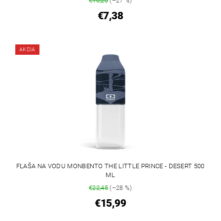
€10,20
(–27 %)
€7,38
AKCIA
FĽAŠA NA VODU MONBENTO THE LITTLE PRINCE - DESERT 500
ML
€22,45
(–28 %)
€15,99