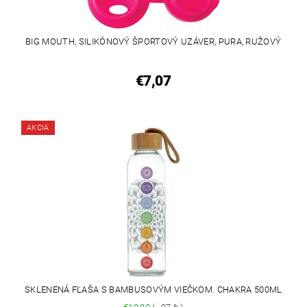
BIG MOUTH, SILIKÓNOVÝ ŠPORTOVÝ UZÁVER, PURA, RUŽOVÝ
€7,07
AKCIA
SKLENENÁ FĽAŠA S BAMBUSOVÝM VIEČKOM. CHAKRA 500ML