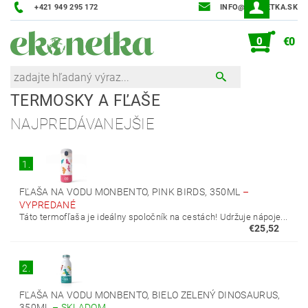
+421 949 295 172
INFO@EKONETKA.SK
0
€0
TERMOSKY A FĽAŠE
NAJPREDÁVANEJŠIE
1.
FĽAŠA NA VODU MONBENTO, PINK BIRDS, 350ML
–
VYPREDANÉ
Táto termofľaša je ideálny spoločník na cestách! Udržuje nápoje...
€25,52
2.
FĽAŠA NA VODU MONBENTO, BIELO ZELENÝ DINOSAURUS,
350ML
–
SKLADOM