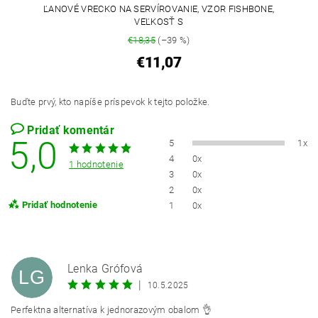
ĽANOVÉ VRECKO NA SERVÍROVANIE, VZOR FISHBONE,
VEĽKOSŤ S
€18,35
(–39 %)
€11,07
Buďte prvý, kto napíše príspevok k tejto položke.
Pridať komentár
5,0
5
1x
4
0x
1 hodnotenie
3
0x
2
0x
Pridať hodnotenie
1
0x
Lenka Grófová
LG
|
10.5.2025
Perfektna alternatíva k jednorazovým obalom 👌