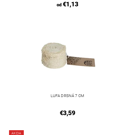
€1,13
od
LUFA DRSNÁ 7 CM
€3,59
AKCIA