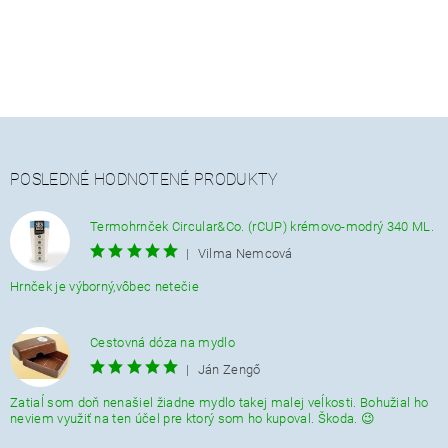
POSLEDNÉ HODNOTENÉ PRODUKTY
Termohrnček Circular&Co. (rCUP) krémovo-modrý 340 ML.
|
Vilma Nemcová
Hrnček je výborný,vôbec netečie
Cestovná dóza na mydlo
|
Ján Zengő
Zatiaĺ som doň nenašiel žiadne mydlo takej malej veĺkosti. Bohužial ho
neviem využiť na ten účel pre ktorý som ho kupoval. Škoda. 😉