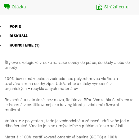
Otázka
Strážiť cenu
POPIS
DISKUSIA
HODNOTENIE (1)
Štýlové ekologické vrecko na vaše obedy do práce, do školy alebo do
prírody.
100% bavlnená vrecko s vodeodolnou polyesterovou vložkou a
uzatváraním na suchý zips. Udržateľne a eticky vyrobené z
organických + recyklovaných materiálov.
Bezpečné a netoxické, bez olova, ftalátov a BPA. Vonkajšia časť vrecka
je tvorená z certifikovanej eko bavlny, ktorá je zdobená rôznymi
motívmi.
Vnútro je z polyesteru, teda je vodeodolné a zároveň udrží vaše jedlo
dlho čerstvé. Vrecko je plne umývateľné v práčke a ľahko sa čistí.
Materiál:
100% certifikovaná organická bavlna (GOTS) a 100%