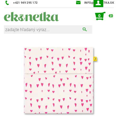
+421 949 295 172
INFO@EKONETKA.SK
0
€0