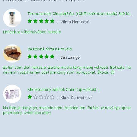
Termohrnček Circular&Co. (rCUP) krémovo-modrý 340 ML.
|
Vilma Nemcová
Hrnček je výborný,vôbec netečie
Cestovná dóza na mydlo
|
Ján Zengő
Zatiaĺ som doň nenašiel žiadne mydlo takej malej veĺkosti. Bohužial ho
neviem využiť na ten účel pre ktorý som ho kupoval. Škoda. 😉
Menštruačný kalíšok Gaia Cup veľkosť L
|
Klára Surovcikova
Na foto je starý typ, myslela som, že príde ten. Prišiel už nový typ úplne
priehľadný, tvrdší ako starý.