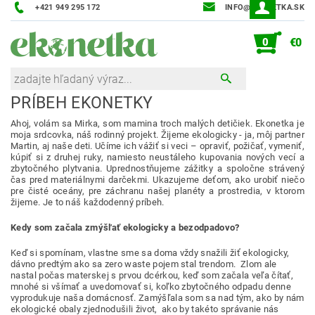
+421 949 295 172
INFO@EKONETKA.SK
0
€0
PRÍBEH EKONETKY
Ahoj, volám sa Mirka, som mamina troch malých detičiek. Ekonetka je
moja srdcovka, náš rodinný projekt. Žijeme ekologicky - ja, môj partner
Martin, aj naše deti. Učíme ich vážiť si veci – opraviť, požičať, vymeniť,
kúpiť si z druhej ruky, namiesto neustáleho kupovania nových vecí a
zbytočného plytvania. Uprednostňujeme zážitky a spoločne strávený
čas pred materiálnymi darčekmi. Ukazujeme deťom, ako urobiť niečo
pre čisté oceány, pre záchranu našej planéty a prostredia, v ktorom
žijeme. Je to náš každodenný príbeh.
Kedy som začala zmýšľať ekologicky a bezodpadovo?
Keď si spomínam, vlastne sme sa doma vždy snažili žiť ekologicky,
dávno predtým ako sa zero waste pojem stal trendom. Zlom ale
nastal počas materskej s prvou dcérkou, keď som začala veľa čítať,
mnohé si všímať a uvedomovať si, koľko zbytočného odpadu denne
vyprodukuje naša domácnosť. Zamýšľala som sa nad tým, ako by nám
ekologické obaly zjednodušili život, ako by takéto správanie nás