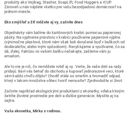
produkty ako Vejibag, Stasher, SoapLift, Food Huggers a rCUP.
Zároveň u nás nájdete všetko pre vašu bezodpadovú domácnosť na
jednom mieste.
Eko zmýšľať a žiť môžete aj vy, začnite dnes
Objednávky vám balíme do kartónových krabíc pomocou papierovej
pásky. Na vyplnenie priestoru v krabici používame papierové výplne
(výnimočne plastové, ktoré nám však boli doručené buď v balíkoch od
dodávateľov, alebo iným spôsobom). Recyklujeme a využívame, čo sa
dá, ďalej. Faktúru vo vašom balíku nečakajte, zašleme vám ju
emailom.
Ale to nie je nič, čo nemôžete robiť aj vy. Verte, že vaše deti sa rady
pridajú. Baví vás behať do obchodu a kupovať jednorazové veci, ktoré
vám každú chvíľu dôjdu? Chodiť stále so smetím a hromadiť odpad,
ktorý v takom množstve vôbec tvoriť nemusíte? Zjednodušte si život.
Začnite napríklad ekologickými produktami z ekonetky, vďaka ktorým
šetríte životné prostredie pre deti a ďalšie generácie. Myslite aj na
zajtra.
Vaša ekonetka, Mirka s rodinou.