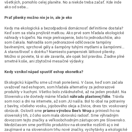
všetkých, pomohlo celej planéte. No a niekde treba začať. Kde inde
ako od seba…
Prať plienky možno nie je in, ale je eko
Kedy ma ekologická a bezodpadová domácnosť definitívne dostala?
Keď som sa stala prvýkrát matkou. Ako prvé som hľadala ekologické
náhrady v kúpeľni. Na moje prekvapenie, bolo to jednoduchšie, ako
som čakala. Nahradila som jednorazové odličovacie tampóny
bavlnenými, sprchové gély a šampóny tuhými mydlami a šampónmi...
A starostlivosť o dcérku? Namiesto pampersiek látkové plienky.
Možno si poviete, tá si ale zavarila, ale opak bol pravdou. Žiadne plné
smetné koše, ani zbytočné mesačné výdavky.
Kedy vznikol nápad spustiť eshop ekonetka?
Ekologickú kúpeľňu sme už mali poriešenú. V čase, keď som začala
uvažovať nad eshopom, som hľadala alternatívy za jednorazové
produkty v kuchyni. Všetko bolo zvládnuteľné, až na jeden produkt. Na
Slovensku ste dovtedy márne hľadali
náhradu plastovej fólie
. Trávila
som noci a dni na internete, až som JU našla. Bol to obal na potraviny
z bavlny, včelieho vosku, jojobového oleja a živice, dnes tzv. voskovaný
obrúsok. Oslovili sme
priamo výrobcu Bee's Wrap
a priniesli ho na
slovenský trh, z čoho som mala obrovskú radosť. Sme výhradným
dovozcom tejto značky a veľkoobchodným zástupcom pre Slovensko.
Medzičasom sme portfólio produktov na ekonetke rozšírili aj o iné
zaujímavé a na slovenskom trhu nové značky, vychytávky a ekologické