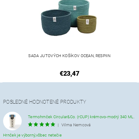
SADA JUTOVÝCH KOŠÍKOV OCEAN, RESPIIN
€23,47
POSLEDNÉ HODNOTENÉ PRODUKTY
Termohrnček Circular&Co. (rCUP) krémovo-modrý 340 ML.
|
Vilma Nemcová
Hrnček je výborný,vôbec netečie