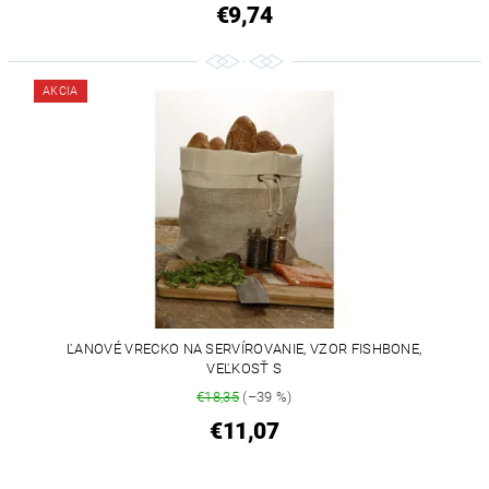
€9,74
AKCIA
ĽANOVÉ VRECKO NA SERVÍROVANIE, VZOR FISHBONE,
VEĽKOSŤ S
€18,35
(–39 %)
€11,07