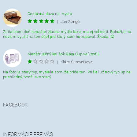
Cestovná dóza na mydlo
|
Ján Zengő
Zatiaĺ som doň nenašiel žiadne mydlo takej malej veĺkosti. Bohužial ho
neviem využiť na ten účel pre ktorý som ho kupoval. Škoda. 😉
Menštruačný kalíšok Gaia Cup veľkosť L
|
Klára Surovcikova
Na foto je starý typ, myslela som, že príde ten. Prišiel už nový typ úplne
priehľadný, tvrdší ako starý.
FACEBOOK
INFORMÁCIE PRE VÁS