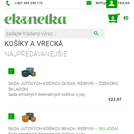
+421 949 295 172
INFO@EKONETKA.SK
0
€0
KOŠÍKY A VRECKÁ
NAJPREDÁVANEJŠIE
1.
SADA JUTOVÝCH KOŠÍKOV OCEAN, RESPIIN
–
ČOSKORO
SKLADOM
Sada prírodných dekoračných košíkov z juty.
€23,47
2.
SADA JUTOVÝCH KOŠÍKOV BEACH, RESPIIN
–
SKLADOM
Sada prírodných dekoračných košíkov z juty.