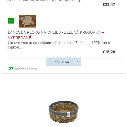
€23,47
3.
ĽANOVÉ VRECKO NA CHLIEB - ZELENÁ KROJOVKA
–
VYPREDANÉ
Ľanové vrecko na uskladnenie chlebíka. Zloženie: 100% ľan s
čipkou...
€15,28
UKÁŽ VIAC
27
položiek celkom