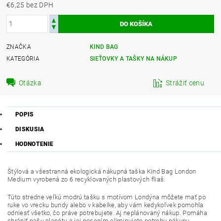
€6,25 bez DPH
ZNAČKA
KIND BAG
KATEGÓRIA
SIEŤOVKY A TAŠKY NA NÁKUP
Otázka
Strážiť cenu
POPIS
DISKUSIA
HODNOTENIE
Štýlová a všestranná ekologická nákupná taška Kind Bag London
Medium vyrobená zo 6 recyklovaných plastových fliaš.
Túto stredne veľkú modrú tašku s motívom Londýna môžete mať po
ruke vo vrecku bundy alebo v kabelke, aby vám kedykoľvek pomohla
odniesť všetko, čo práve potrebujete. Aj neplánovaný nákup. Pomáha
chrániť našu planétu a jej nosením eliminujete potrebu nákupu