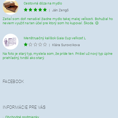
Cestovná dóza na mydlo
|
Ján Zengő
Zatiaĺ som doň nenašiel žiadne mydlo takej malej veĺkosti. Bohužial ho
neviem využiť na ten účel pre ktorý som ho kupoval. Škoda. 😉
Menštruačný kalíšok Gaia Cup veľkosť L
|
Klára Surovcikova
Na foto je starý typ, myslela som, že príde ten. Prišiel už nový typ úplne
priehľadný, tvrdší ako starý.
FACEBOOK
INFORMÁCIE PRE VÁS
Obchodné podmienky