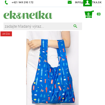
+421 949 295 172
INFO@EKONETKA.SK
0
€0
AKCIA