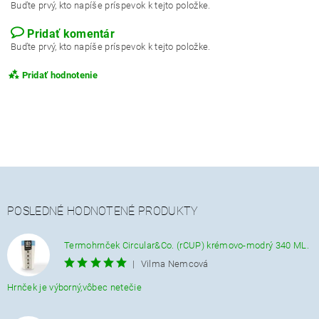
Buďte prvý, kto napíše príspevok k tejto položke.
Pridať komentár
Buďte prvý, kto napíše príspevok k tejto položke.
Pridať hodnotenie
POSLEDNÉ HODNOTENÉ PRODUKTY
Termohrnček Circular&Co. (rCUP) krémovo-modrý 340 ML.
|
Vilma Nemcová
Hrnček je výborný,vôbec netečie