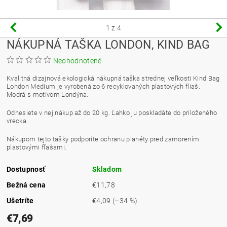
1
z 4
NÁKUPNÁ TAŠKA LONDON, KIND BAG
Neohodnotené
Kvalitná dizajnová ekologická nákupná taška strednej veľkosti Kind Bag
London Medium je vyrobená zo 6 recyklovaných plastových fliaš.
Modrá s motívom Londýna.
Odnesiete v nej nákup až do 20 kg. Ľahko ju poskladáte do priloženého
vrecka.
Nákupom tejto tašky podporíte ochranu planéty pred zamorením
plastovými fľašami.
Dostupnosť
Skladom
Bežná cena
€11,78
Ušetríte
€4,09
(–34 %)
€7,69