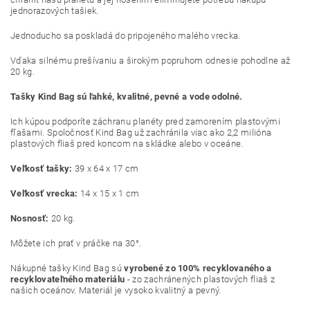
jednorazových tašiek.
Jednoducho sa poskladá do pripojeného malého vrecka.
Vďaka silnému prešívaniu a širokým popruhom odnesie pohodlne až
20 kg.
Tašky Kind Bag sú ľahké, kvalitné, pevné a vode odolné.
Ich kúpou podporíte záchranu planéty pred zamorením plastovými
fľašami. Spoločnosť Kind Bag už zachránila viac ako 2,2 milióna
plastových fliaš pred koncom na skládke alebo v oceáne.
Veľkosť tašky:
39 x 64 x 17 cm
Veľkosť vrecka:
14 x 15 x 1 cm
Nosnosť:
20 kg.
Môžete ich prať v práčke na 30°.
Nákupné tašky Kind Bag sú
vyrobené zo 100% recyklovaného a
recyklovateľného materiálu
- zo zachránených plastových fliaš z
našich oceánov. Materiál je vysoko kvalitný a pevný.