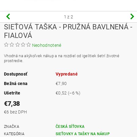
1
z 2
SIEŤOVÁ TAŠKA - PRUŽNÁ BAVLNENÁ -
FIALOVÁ
Neohodnotené
Vhodná na akýkoľvek nákup a na rozdiel od igelitiek šetrí životné
prostredie.
Dostupnosť
Vypredané
Bežná cena
€7,90
Ušetríte
€0,52
(–6 %)
€7,38
€6 bez DPH
ZNAČKA
ČESKÁ SÍŤOVKA
KATEGÓRIA
SIEŤOVKY A TAŠKY NA NÁKUP