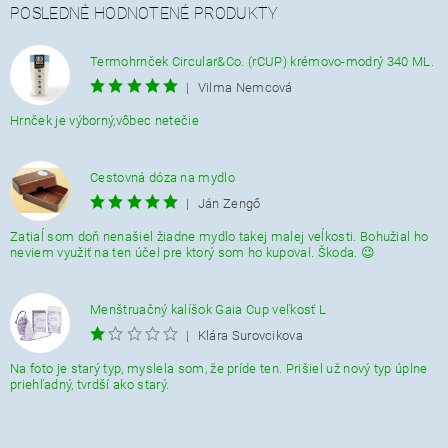
POSLEDNÉ HODNOTENÉ PRODUKTY
Termohrnček Circular&Co. (rCUP) krémovo-modrý 340 ML.
|
Vilma Nemcová
Hrnček je výborný,vôbec netečie
Cestovná dóza na mydlo
|
Ján Zengő
Zatiaĺ som doň nenašiel žiadne mydlo takej malej veĺkosti. Bohužial ho
neviem využiť na ten účel pre ktorý som ho kupoval. Škoda. 😉
Menštruačný kalíšok Gaia Cup veľkosť L
|
Klára Surovcikova
Na foto je starý typ, myslela som, že príde ten. Prišiel už nový typ úplne
priehľadný, tvrdší ako starý.