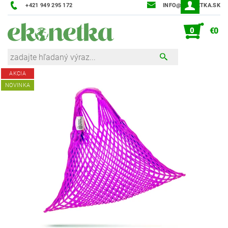
+421 949 295 172
INFO@EKONETKA.SK
0
€0
AKCIA
NOVINKA