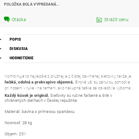
POLOŽKA BOLA VYPREDANÁ...
Otázka
Strážiť cenu
POPIS
DISKUSIA
HODNOTENIE
Kombinuje to najlepšie z pružnej a z čistej bavlnenej sieťovky, takže je
hebká, odolná a prekvapivo objemná.
Široké uši sú zárukou pohodlia
pri nosení v ruke i na rameni, ako nákupná taška sa osvedčila výborne.
Každý kúsok je originál.
Sieťovky sú ručne farbené a šité v
chránených dielňach v Českej republike.
Materiál: bavlna s prímesou spandexu
Nosnosť: 28 kg
Objem: 25 l