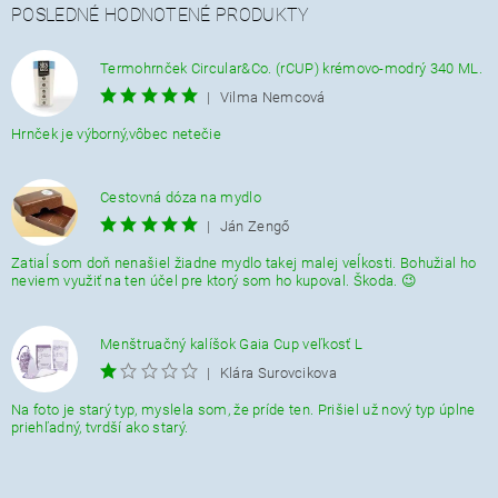
POSLEDNÉ HODNOTENÉ PRODUKTY
Termohrnček Circular&Co. (rCUP) krémovo-modrý 340 ML.
|
Vilma Nemcová
Hrnček je výborný,vôbec netečie
Cestovná dóza na mydlo
|
Ján Zengő
Zatiaĺ som doň nenašiel žiadne mydlo takej malej veĺkosti. Bohužial ho
neviem využiť na ten účel pre ktorý som ho kupoval. Škoda. 😉
Menštruačný kalíšok Gaia Cup veľkosť L
|
Klára Surovcikova
Na foto je starý typ, myslela som, že príde ten. Prišiel už nový typ úplne
priehľadný, tvrdší ako starý.