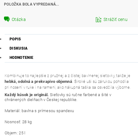
POLOŽKA BOLA VYPREDANÁ...
Otázka
Strážiť cenu
POPIS
DISKUSIA
HODNOTENIE
Kombinuje to najlepšie z pružnej a z čistej bavlnenej sieťovky, takže je
hebká, odolná a prekvapivo objemná
. Široké uši sú zárukou pohodlia
pri nosení v ruke i na rameni, ako nákupná taška sa osvedčila výborne.
Každý kúsok je originál.
Sieťovky sú ručne farbené a šité v
chránených dielňach v Českej republike.
Materiál: bavlna s prímesou spandexu
Nosnosť: 28 kg
Objem: 25 l