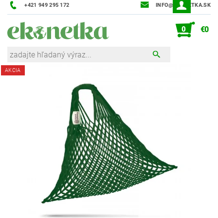
+421 949 295 172
INFO@EKONETKA.SK
0
€0
AKCIA