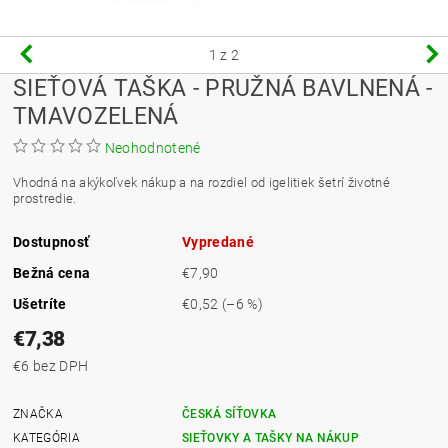
1
z 2
SIEŤOVÁ TAŠKA - PRUŽNÁ BAVLNENÁ -
TMAVOZELENÁ
Neohodnotené
Vhodná na akýkoľvek nákup a na rozdiel od igelitiek šetrí životné
prostredie.
Dostupnosť
Vypredané
Bežná cena
€7,90
Ušetríte
€0,52
(–6 %)
€7,38
€6 bez DPH
ZNAČKA
ČESKÁ SÍŤOVKA
KATEGÓRIA
SIEŤOVKY A TAŠKY NA NÁKUP