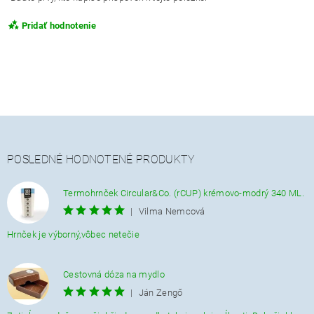
Pridať hodnotenie
POSLEDNÉ HODNOTENÉ PRODUKTY
Termohrnček Circular&Co. (rCUP) krémovo-modrý 340 ML.
|
Vilma Nemcová
Hrnček je výborný,vôbec netečie
Cestovná dóza na mydlo
|
Ján Zengő