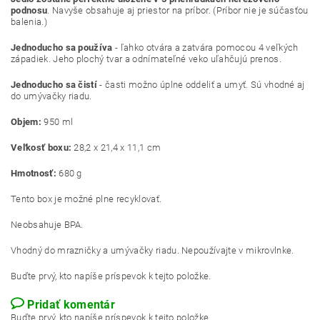
podnosu
. Navyše obsahuje aj priestor na príbor. (Príbor nie je súčasťou
balenia.)
Jednoducho sa používa
- ľahko otvára a zatvára pomocou 4 veľkých
západiek. Jeho plochý tvar a odnímateľné veko uľahčujú prenos.
Jednoducho sa čistí
- časti možno úplne oddeliť a umyť. Sú vhodné aj
do umývačky riadu.
Objem:
950 ml
Veľkosť boxu:
28,2
x 21,4 x 11,1 cm
Hmotnosť:
6
80 g
Tento box je možné plne recyklovať.
Neobsahuje BPA.
Vhodný do mrazničky a umývačky riadu. Nepoužívajte v mikrovlnke.
Buďte prvý, kto napíše príspevok k tejto položke.
Pridať komentár
Buďte prvý, kto napíše príspevok k tejto položke.