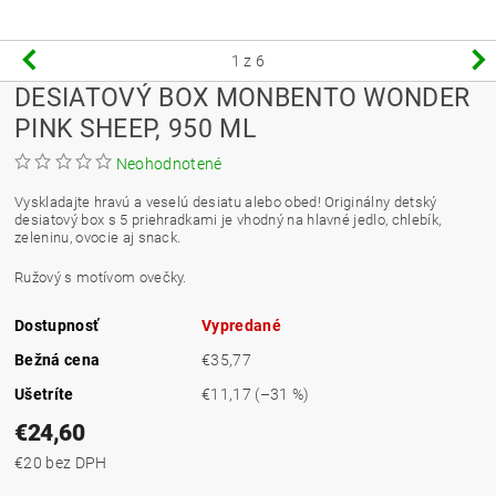
1
z 6
DESIATOVÝ BOX MONBENTO WONDER
PINK SHEEP, 950 ML
Neohodnotené
Vyskladajte hravú a veselú desiatu alebo obed! Originálny detský
desiatový box s 5 priehradkami je vhodný na hlavné jedlo, chlebík,
zeleninu, ovocie aj snack.
Ružový s motívom ovečky.
Dostupnosť
Vypredané
Bežná cena
€35,77
Ušetríte
€11,17
(–31 %)
€24,60
€20 bez DPH