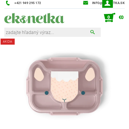
+421 949 295 172
INFO@EKONETKA.SK
0
€0
AKCIA