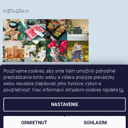
INSTAGRAM
Sledovať na Instagrame
Používame cookies, aby sme Vám umožnili pohodlné
|
|
Obchodné podmienky
Reklamačný poriadok
prechádzanie tohto webu a vďaka analýze prevádzky
|
|
Spôsob platby a dopravy
Alternatívne riešenie sporov
webu neustále zlepšovali jeho funkcie, výkon a
|
Kontaktné údaje
Ochrana osobných údajov
použiteľnosť. Viac informácií ohľadom cookies nájdete
tu
.
Upraviť nastavenie cookies
2026 © ekonetka, všetky práva vyhradené
NASTAVENIE
Vytvoril Shoptet
ODMIETNUŤ
SÚHLASÍM