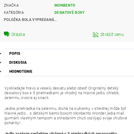
ZNAČKA
MONBENTO
KATEGÓRIA
DESIATOVÉ BOXY
POLOŽKA BOLA VYPREDANÁ...
Otázka
Strážiť cenu
POPIS
DISKUSIA
HODNOTENIE
Vyskladajte hravú a veselú desiatu alebo obed! Originálny detský
desiatový box s 5 priehradkami je vhodný na hlavné jedlo, chlebík,
zeleninu, ovocie aj snack.
Jedna priehradka na zeleninu, druhá na sušienky, v strednej môže byť
hlavné jedlo... s detským bento boxom Monbento Wonder jedia malí
gurmáni vlastným tempom a striedaním chutí rozvíjajú svoje chuťové
poháriky!
Jedlo zostane perfektne uložené v 5 priehradkách nerezového