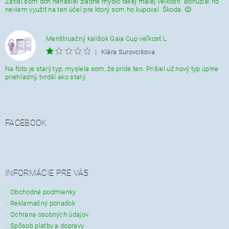
Zatiaĺ som doň nenašiel žiadne mydlo takej malej veĺkosti. Bohužial ho
neviem využiť na ten účel pre ktorý som ho kupoval. Škoda. 😉
Menštruačný kalíšok Gaia Cup veľkosť L
|
Klára Surovcikova
Na foto je starý typ, myslela som, že príde ten. Prišiel už nový typ úplne
priehľadný, tvrdší ako starý.
FACEBOOK
INFORMÁCIE PRE VÁS
Obchodné podmienky
Reklamačný poriadok
Ochrana osobných údajov
Spôsob platby a dopravy