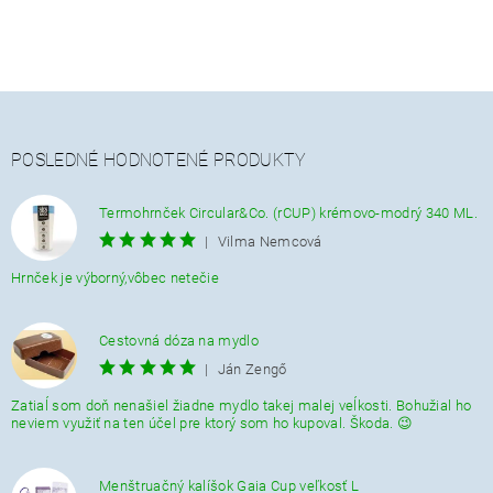
POSLEDNÉ HODNOTENÉ PRODUKTY
Termohrnček Circular&Co. (rCUP) krémovo-modrý 340 ML.
|
Vilma Nemcová
Hrnček je výborný,vôbec netečie
Cestovná dóza na mydlo
|
Ján Zengő
Zatiaĺ som doň nenašiel žiadne mydlo takej malej veĺkosti. Bohužial ho
neviem využiť na ten účel pre ktorý som ho kupoval. Škoda. 😉
Menštruačný kalíšok Gaia Cup veľkosť L