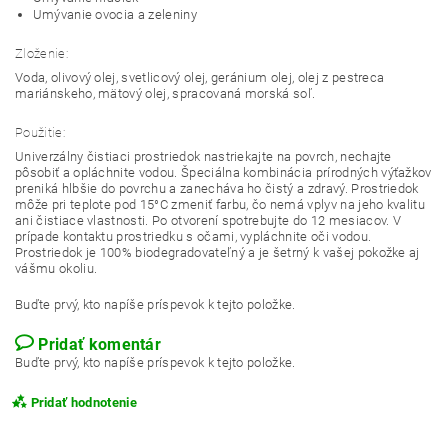
Umývanie ovocia a zeleniny
Zloženie:
Voda, olivový olej, svetlicový olej, geránium olej, olej z pestreca
mariánskeho, mätový olej, spracovaná morská soľ.
Použitie:
Univerzálny čistiaci prostriedok nastriekajte na povrch, nechajte
pôsobiť a opláchnite vodou. Špeciálna kombinácia prírodných výťažkov
preniká hlbšie do povrchu a zanecháva ho čistý a zdravý. Prostriedok
môže pri teplote pod 15°C zmeniť farbu, čo nemá vplyv na jeho kvalitu
ani čistiace vlastnosti. Po otvorení spotrebujte do 12 mesiacov. V
prípade kontaktu prostriedku s očami, vypláchnite oči vodou.
Prostriedok je 100% biodegradovateľný a je šetrný k vašej pokožke aj
vášmu okoliu.
Buďte prvý, kto napíše príspevok k tejto položke.
Pridať komentár
Buďte prvý, kto napíše príspevok k tejto položke.
Pridať hodnotenie