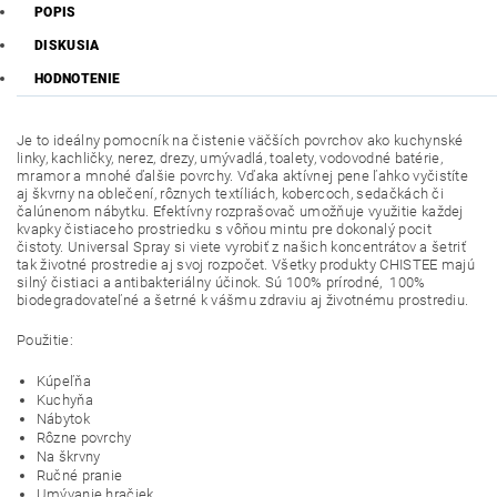
POPIS
DISKUSIA
HODNOTENIE
Je to ideálny pomocník na čistenie väčších povrchov ako kuchynské
linky, kachličky, nerez, drezy, umývadlá, toalety, vodovodné batérie,
mramor a mnohé ďalšie povrchy. Vďaka aktívnej pene ľahko vyčistíte
aj škvrny na oblečení, rôznych textíliách, kobercoch, sedačkách či
čalúnenom nábytku. Efektívny rozprašovač umožňuje využitie každej
kvapky čistiaceho prostriedku s vôňou mintu pre dokonalý pocit
čistoty. Universal Spray si viete vyrobiť z našich koncentrátov a šetriť
tak životné prostredie aj svoj rozpočet. Všetky produkty CHISTEE majú
silný čistiaci a antibakteriálny účinok. Sú 100% prírodné, 100%
biodegradovateľné a šetrné k vášmu zdraviu aj životnému prostrediu.
Použitie:
Kúpeľňa
Kuchyňa
Nábytok
Rôzne povrchy
Na škrvny
Ručné pranie
Umývanie hračiek