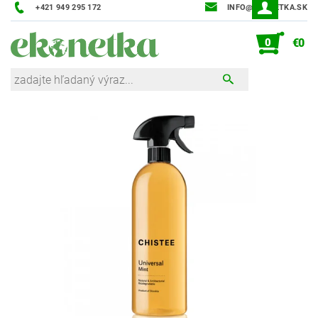
+421 949 295 172
INFO@EKONETKA.SK
0
€0