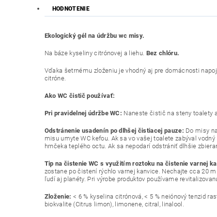
HODNOTENIE
Ekologický gél na údržbu wc misy.
Na báze kyseliny citrónovej a liehu.
Bez chlóru.
Vďaka šetrnému zloženiu je vhodný aj pre domácnosti napoje
citróne.
Ako WC čistič používať:
Pri pravidelnej údržbe WC:
Naneste čistič na steny toalety
Odstránenie usadenín po dlhšej čistiacej pauze:
Do misy nal
misu umyte WC kefou. Ak sa vo vašej toalete zabýval vodný 
hrnčeka teplého octu. Ak sa nepodarí odstrániť dlhšie zbie
Tip na čistenie WC s využitím roztoku na čistenie varnej k
zostane po čistení rýchlo varnej kanvice. Nechajte cca 20 m
ľudí aj planéty. Pri výrobe produktov používame revitalizova
Zloženie:
< 6 % kyselina citrónová, < 5 % neiónový tenzid ras
biokvalite (Citrus limon), limonene, citral, linalool.