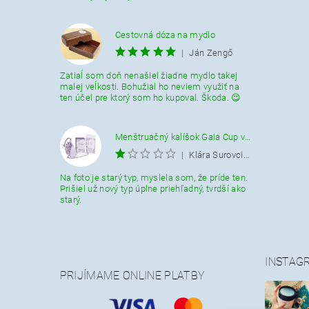
Cestovná dóza na mydlo
|
Ján Zengő
Zatiaĺ som doň nenašiel žiadne mydlo takej
malej veĺkosti. Bohužial ho neviem využiť na
ten účel pre ktorý som ho kupoval. Škoda. 😉
Menštruačný kalíšok Gaia Cup veľkosť L
|
Klára Surovcikova
Na foto je starý typ, myslela som, že príde ten.
Prišiel už nový typ úplne priehľadný, tvrdší ako
starý.
INSTAG
PRIJÍMAME ONLINE PLATBY