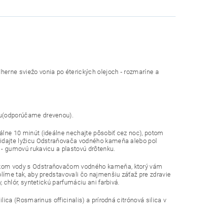
erne sviežo vonia po éterických olejoch - rozmaríne a
ou(odporúčame drevenou).
álne 10 minút (ideálne nechajte pôsobiť cez noc), potom
ridajte lyžicu Odstraňovača vodného kameňa alebo pol
 - gumovú rukavicu a plastovú drôtenku.
okom vody s Odstraňovačom vodného kameňa, ktorý vám
líme tak, aby predstavovali čo najmenšiu záťaž pre zdravie
 chlór, syntetickú parfumáciu ani farbivá.
ica (Rosmarinus officinalis) a prírodná citrónová silica v