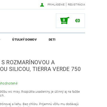
|
PRIHLÁSENIE
REGISTRÁCIA
0
€0
O
ÚTULNÝ DOMOV
DETI
SALI O EKONETKE
Č S ROZMARÍNOVOU A
U SILICOU, TIERRA VERDE 750
ohodnotené
držbu wc misy. Rozpúšta usadeniny, je účinný aj na ťažše
ch.
trónovej a liehu. Bez chlóru. Prijemnú vôňu mu dodávajú