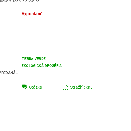
ová silica v bio kvalite.
Vypredané
TIERRA VERDE
EKOLOGICKÁ DROGÉRIA
REDANÁ...
Otázka
Strážiť cenu