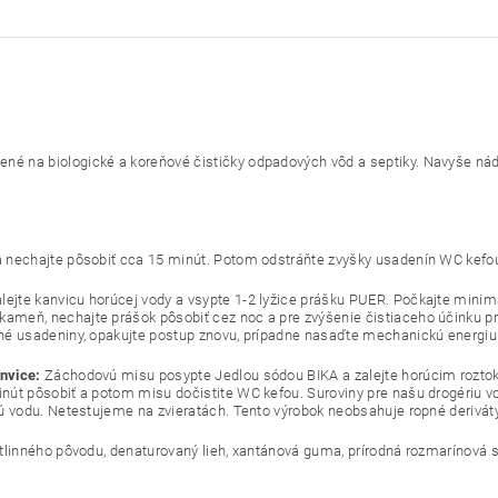
né na biologické a koreňové čističky odpadových vôd a septiky. Navyše nádh
 a nechajte pôsobiť cca 15 minút. Potom odstráňte zvyšky usadenín WC kef
ejte kanvicu horúcej vody a vsypte 1-2 lyžice prášku PUER. Počkajte minim
kameň, nechajte prášok pôsobiť cez noc a pre zvýšenie čistiaceho účinku p
rané usadeniny, opakujte postup znovu, prípadne nasaďte mechanickú energiu
anvice:
Záchodovú misu posypte Jedlou sódou BIKA a zalejte horúcim rozt
inút pôsobiť a potom misu dočistite WC kefou. Suroviny pre našu drogériu vo
nú vodu. Netestujeme na zvieratách. Tento výrobok neobsahuje ropné deriváty,
tlinného pôvodu, denaturovaný lieh, xantánová guma, prírodná rozmarínová sil