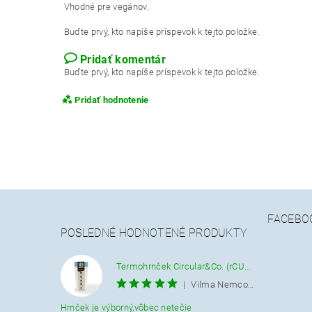
Vhodné pre vegánov.
Buďte prvý, kto napíše príspevok k tejto položke.
Pridať komentár
Buďte prvý, kto napíše príspevok k tejto položke.
Pridať hodnotenie
FACEBO
POSLEDNÉ HODNOTENÉ PRODUKTY
Termohrnček Circular&Co. (rCUP) krémovo-modrý 340 ML.
|
Vilma Nemcová
Hrnček je výborný,vôbec netečie