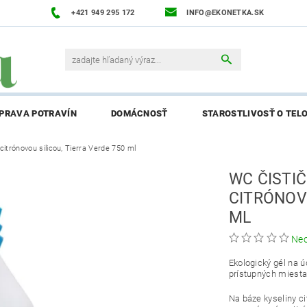
+421 949 295 172
INFO@EKONETKA.SK
ÍPRAVA POTRAVÍN
DOMÁCNOSŤ
STAROSTLIVOSŤ O TEL
citrónovou silicou, Tierra Verde 750 ml
NAPÍŠTE NÁM
PREDÁVANÉ ZNAČKY
BLOG
NAPÍ
WC ČISTI
ENIE AFFILIATE PARTNERA
CITRÓNOVO
ML
Ne
Ekologický gél na ú
prístupných miesta
Na báze kyseliny ci