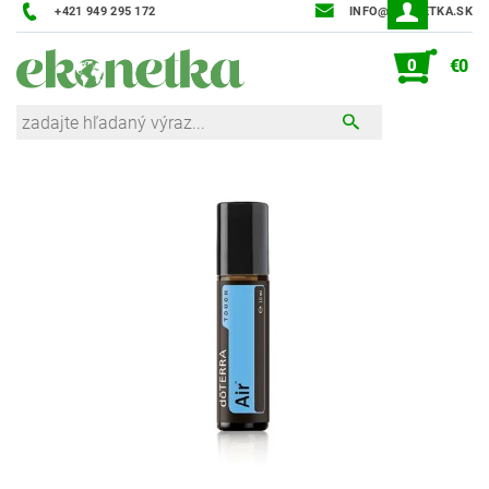
+421 949 295 172
INFO@EKONETKA.SK
0
€0