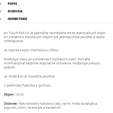
POPIS
DISKUSIA
HODNOTENIE
Air Touch Roll-On je špeciálne namiešaná zmes esenciálnych olejov
Air zriedená s kokosovým olejom pre jednoduchšie použitie a lepšie
vstrebávanie.
Je typická svojou mentolovou vôňou.
Poskytuje úľavu pri ochoreniach dýchacích ciest. Pomáha
minimalizovať sezónne respiračné ochorenia. Podporuje pokojný
spánok.
Je vhodná aj na masážne použitie.
V praktickej fľaštičke s guličkou.
Objem:
10 ml
Zloženie:
frakcionovaný kokosový olej, vavrín, mäta, eukalyptus,
čajovník, citrón, ravensara a kardamón