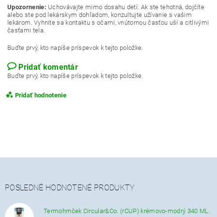
Upozornenie:
Uchovávajte mimo dosahu detí. Ak ste tehotná, dojčíte
alebo ste pod lekárskym dohľadom, konzultujte užívanie s vašim
lekárom. Vyhnite sa kontaktu s očami, vnútornou časťou uší a citlivými
časťami tela.
Buďte prvý, kto napíše príspevok k tejto položke.
Pridať komentár
Buďte prvý, kto napíše príspevok k tejto položke.
Pridať hodnotenie
POSLEDNÉ HODNOTENÉ PRODUKTY
Termohrnček Circular&Co. (rCUP) krémovo-modrý 340 ML.