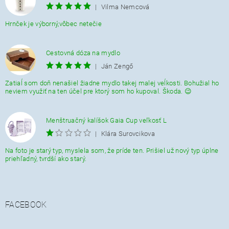
|
Vilma Nemcová
Hrnček je výborný,vôbec netečie
Cestovná dóza na mydlo
|
Ján Zengő
Zatiaĺ som doň nenašiel žiadne mydlo takej malej veĺkosti. Bohužial ho
neviem využiť na ten účel pre ktorý som ho kupoval. Škoda. 😉
Menštruačný kalíšok Gaia Cup veľkosť L
|
Klára Surovcikova
Na foto je starý typ, myslela som, že príde ten. Prišiel už nový typ úplne
priehľadný, tvrdší ako starý.
FACEBOOK