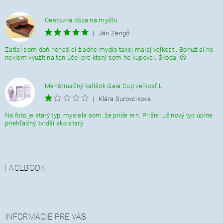
Cestovná dóza na mydlo
|
Ján Zengő
Zatiaĺ som doň nenašiel žiadne mydlo takej malej veĺkosti. Bohužial ho
neviem využiť na ten účel pre ktorý som ho kupoval. Škoda. 😉
Menštruačný kalíšok Gaia Cup veľkosť L
|
Klára Surovcikova
Na foto je starý typ, myslela som, že príde ten. Prišiel už nový typ úplne
priehľadný, tvrdší ako starý.
FACEBOOK
INFORMÁCIE PRE VÁS