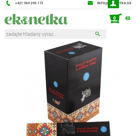
+421 949 295 172
INFO@EKONETKA.SK
0
€0