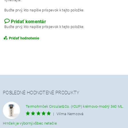
Buďte prvý, kto napíše príspevok k tejto položke.
Pridať komentár
Buďte prvý, kto napíše príspevok k tejto položke.
Pridať hodnotenie
POSLEDNÉ HODNOTENÉ PRODUKTY
Termohrnček Circular&Co. (rCUP) krémovo-modrý 340 ML.
|
Vilma Nemcová
Hrnček je výborný,vôbec netečie