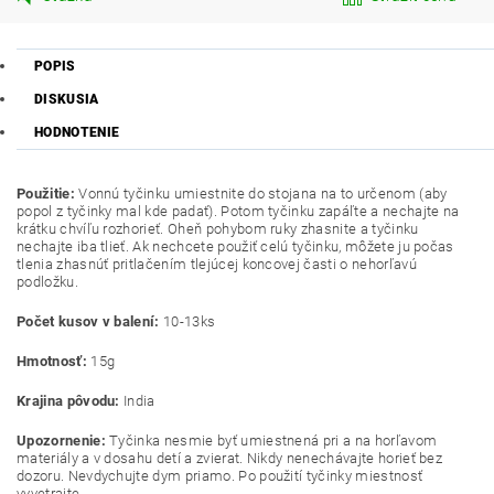
POPIS
DISKUSIA
HODNOTENIE
Použitie:
Vonnú tyčinku umiestnite do stojana na to určenom (aby
popol z tyčinky mal kde padať). Potom tyčinku zapáľte a nechajte na
krátku chvíľu rozhorieť. Oheň pohybom ruky zhasnite a tyčinku
nechajte iba tlieť. Ak nechcete použiť celú tyčinku, môžete ju počas
tlenia zhasnúť pritlačením tlejúcej koncovej časti o nehorľavú
podložku.
Počet kusov v balení:
10-13ks
Hmotnosť:
15g
Krajina pôvodu:
India
Upozornenie:
Tyčinka nesmie byť umiestnená pri a na horľavom
materiály a v dosahu detí a zvierat.
Nikdy nenechávajte horieť bez
dozoru. Nevdychujte dym priamo. Po použití tyčinky miestnosť
vyvetrajte.