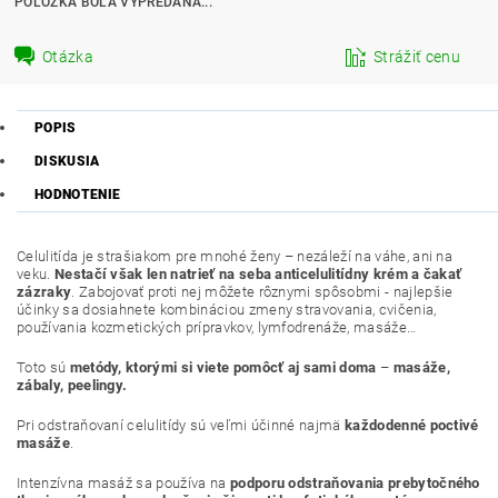
POLOŽKA BOLA VYPREDANÁ...
Otázka
Strážiť cenu
POPIS
DISKUSIA
HODNOTENIE
Celulitída je strašiakom pre mnohé ženy – nezáleží na váhe, ani na
veku.
N
estačí však len natrieť na seba anticelulitídny krém a čakať
zázraky
. Zabojovať proti nej môžete rôznymi spôsobmi - najlepšie
účinky sa dosiahnete kombináciou zmeny stravovania, cvičenia,
používania kozmetických prípravkov, lymfodrenáže, masáže…
Toto sú
metódy, ktorými si viete pomôcť aj sami doma
–
masáže,
zábaly, peelingy.
Pri odstraňovaní celulitídy sú veľmi účinné najmä
každodenné poctivé
masáže
.
Intenzívna masáž sa používa na
podporu odstraňovania prebytočného