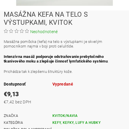
MASÁŽNA KEFA NA TELO S
VÝSTUPKAMI, KVITOK
Neohodnotené
Masážna pomôcka (kefa) na telo s výstupkami je skvelým
pomocníkom najmä v boji proti celulitíde.
Intenzívna masáž podporuje odstraňovanie prebytočného
tkanivového moku a zlepšuje činnosť lymfatického systému
.
Prichádza tak k zlepšeniu štruktúry kože.
Dostupnosť
Vypredané
€9,13
€7,42 bez DPH
ZNAČKA
KVITOK/NAVIA
KATEGÓRIA
KEFY, KEFKY, LUFY A HUBKY