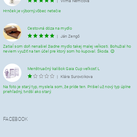
|
Vilma Nemcová
Hrnček je výborný,vôbec netečie
Cestovná dóza na mydlo
|
Ján Zengő
Zatiaĺ som doň nenašiel žiadne mydlo takej malej veĺkosti. Bohužial ho
neviem využiť na ten účel pre ktorý som ho kupoval. Škoda. 😉
Menštruačný kalíšok Gaia Cup veľkosť L
|
Klára Surovcikova
Na foto je starý typ, myslela som, že príde ten. Prišiel už nový typ úplne
priehľadný, tvrdší ako starý.
FACEBOOK