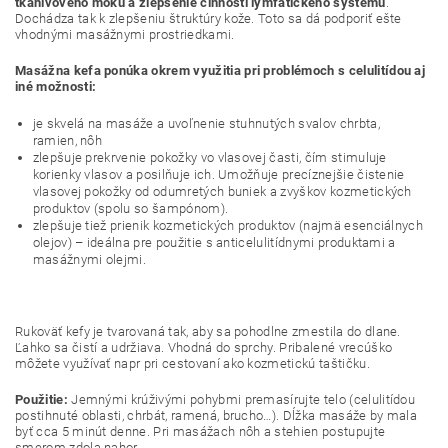
tkanivového moku a zlepšenie činnosti lymfatického systému
.
Dochádza tak k zlepšeniu štruktúry kože. Toto sa dá podporiť ešte
vhodnými masážnymi prostriedkami.
Masážna kefa ponúka okrem využitia pri problémoch s celulitídou aj
iné možnosti:
je skvelá na masáže a uvoľnenie stuhnutých svalov chrbta,
ramien, nôh
zlepšuje prekrvenie pokožky vo vlasovej časti, čím stimuluje
korienky vlasov a posilňuje ich. Umožňuje precíznejšie čistenie
vlasovej pokožky od odumretých buniek a zvyškov kozmetických
produktov (spolu so šampónom).
zlepšuje tiež prienik kozmetických produktov (najmä esenciálnych
olejov) – ideálna pre použitie s anticelulitídnymi produktami a
masážnymi olejmi.
Rukoväť kefy je tvarovaná tak, aby sa pohodlne zmestila do dlane.
Ľahko sa čistí a udržiava. Vhodná do sprchy. Pribalené vrecúško
môžete využívať napr pri cestovaní ako kozmetickú taštičku.
Použitie:
Jemnými krúživými pohybmi premasírujte telo (celulitídou
postihnuté oblasti, chrbát, ramená, brucho…). Dĺžka masáže by mala
byť cca 5 minút denne. Pri masážach nôh a stehien postupujte
smerom zdola nahor.