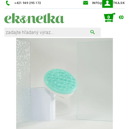
+421 949 295 172
INFO@EKONETKA.SK
0
€0