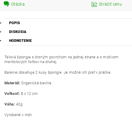
Otázka
Strážiť cenu
POPIS
DISKUSIA
HODNOTENIE
Telová špongia s drsným povrchom na jednej strane a s motívom
mentolových lístkov na druhej.
Balenie obsahuje 2 kusy špongie. Je možné ich prať v práčke.
Materiál:
Organická bavlna
Veľkosť:
8 x 12 cm
Váha:
42g
Vyrobené v Indii.