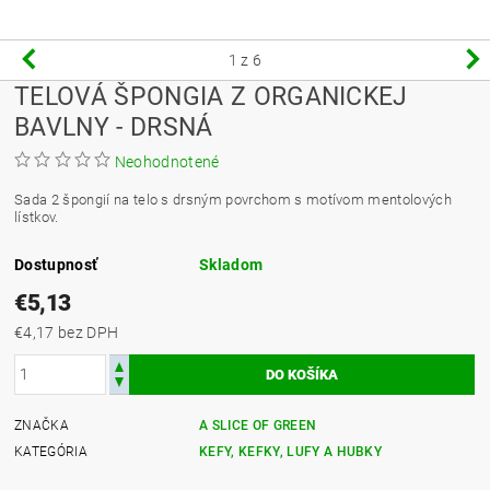
1
z 6
TELOVÁ ŠPONGIA Z ORGANICKEJ
BAVLNY - DRSNÁ
Neohodnotené
Sada 2 špongií na telo s drsným povrchom s motívom mentolových
lístkov.
Dostupnosť
Skladom
€5,13
€4,17 bez DPH
ZNAČKA
A SLICE OF GREEN
KATEGÓRIA
KEFY, KEFKY, LUFY A HUBKY