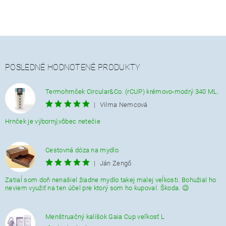
POSLEDNÉ HODNOTENÉ PRODUKTY
Termohrnček Circular&Co. (rCUP) krémovo-modrý 340 ML.
|
Vilma Nemcová
Hrnček je výborný,vôbec netečie
Cestovná dóza na mydlo
|
Ján Zengő
Zatiaĺ som doň nenašiel žiadne mydlo takej malej veĺkosti. Bohužial ho
neviem využiť na ten účel pre ktorý som ho kupoval. Škoda. 😉
Menštruačný kalíšok Gaia Cup veľkosť L