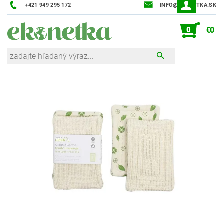
+421 949 295 172
INFO@EKONETKA.SK
0
€0