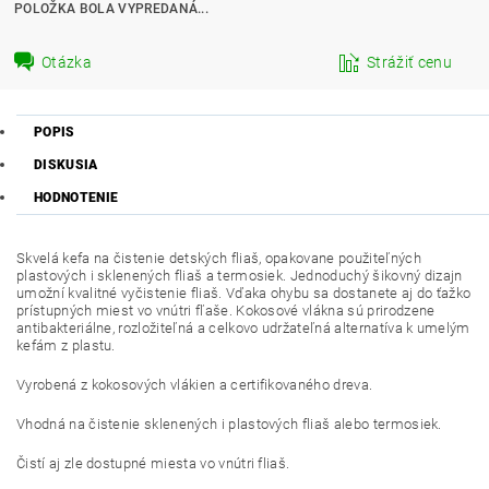
POLOŽKA BOLA VYPREDANÁ...
Otázka
Strážiť cenu
POPIS
DISKUSIA
HODNOTENIE
Skvelá kefa na čistenie detských fliaš, opakovane použiteľných
plastových i sklenených fliaš a termosiek. Jednoduchý šikovný dizajn
umožní kvalitné vyčistenie fliaš. Vďaka ohybu sa dostanete aj do ťažko
prístupných miest vo vnútri fľaše. Kokosové vlákna sú prirodzene
antibakteriálne, rozložiteľná a celkovo udržateľná alternatíva k umelým
kefám z plastu.
Vyrobená z kokosových vlákien a certifikovaného dreva.
Vhodná na čistenie sklenených i plastových fliaš alebo termosiek.
Čistí aj zle dostupné miesta vo vnútri fliaš.