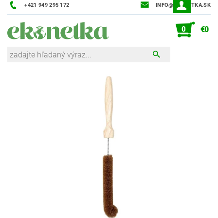
+421 949 295 172
INFO@EKONETKA.SK
0
€0