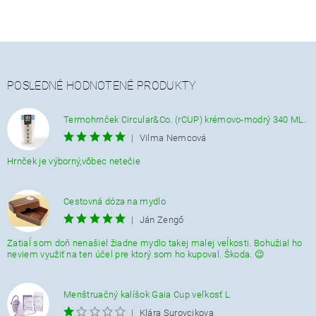
POSLEDNÉ HODNOTENÉ PRODUKTY
Termohrnček Circular&Co. (rCUP) krémovo-modrý 340 ML.
|
Vilma Nemcová
Hrnček je výborný,vôbec netečie
Cestovná dóza na mydlo
|
Ján Zengő
Zatiaĺ som doň nenašiel žiadne mydlo takej malej veĺkosti. Bohužial ho
neviem využiť na ten účel pre ktorý som ho kupoval. Škoda. 😉
Menštruačný kalíšok Gaia Cup veľkosť L
|
Klára Surovcikova