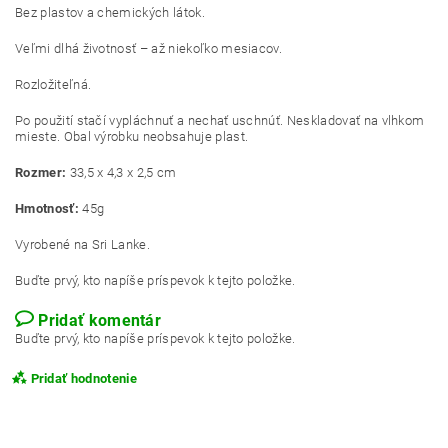
Bez plastov a chemických látok.
Veľmi dlhá životnosť – až niekoľko mesiacov.
Rozložiteľná.
Po použití stačí vypláchnuť a nechať uschnúť. Neskladovať na vlhkom
mieste. Obal výrobku neobsahuje plast.
Rozmer:
33,5 x 4,3 x 2,5 cm
Hmotnosť:
45g
Vyrobené na Sri Lanke.
Buďte prvý, kto napíše príspevok k tejto položke.
Pridať komentár
Buďte prvý, kto napíše príspevok k tejto položke.
Pridať hodnotenie