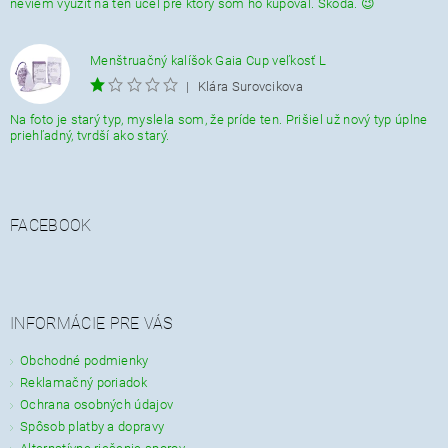
neviem využiť na ten účel pre ktorý som ho kupoval. Škoda. 😉
Menštruačný kalíšok Gaia Cup veľkosť L
|
Klára Surovcikova
Na foto je starý typ, myslela som, že príde ten. Prišiel už nový typ úplne
priehľadný, tvrdší ako starý.
FACEBOOK
INFORMÁCIE PRE VÁS
Obchodné podmienky
Reklamačný poriadok
Ochrana osobných údajov
Spôsob platby a dopravy