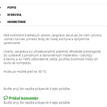
POPIS
DISKUSIA
HODNOTENIE
Náš sortiment švédskych utierok Jangneus zaručuje, že Vám vytvoria
úsmev na tvári, prinesú farby do Vašej kuchyne a spríjemnia
upratovanie.
Utierky Jangneus sú ultraabsorpčné, prateľné, dlhodobé a ekologické.
Sú vyrobené z prírodných a obnoviteľných materiálov - celulózy
a bavlny a sú 100% odbúrateľné, takže po dlhej životnosti môžu ísť
rovno do kompostu.
Hubku je možné prať na 60 °C.
Buďte prvý, kto napíše príspevok k tejto položke.
Pridať komentár
Buďte prvý, kto napíše príspevok k tejto položke.