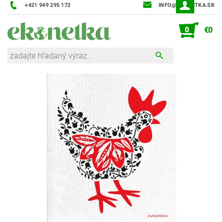
+421 949 295 172
INFO@EKONETKA.SK
0
€0