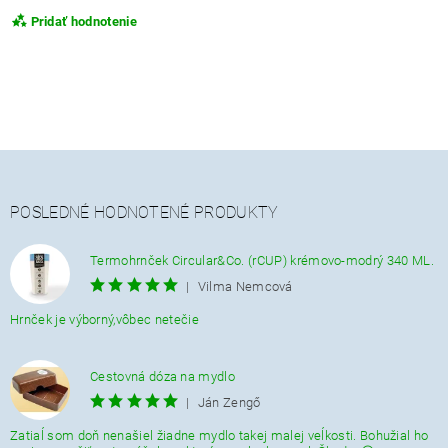
Pridať hodnotenie
POSLEDNÉ HODNOTENÉ PRODUKTY
Termohrnček Circular&Co. (rCUP) krémovo-modrý 340 ML.
|
Vilma Nemcová
Hrnček je výborný,vôbec netečie
Cestovná dóza na mydlo
|
Ján Zengő
Zatiaĺ som doň nenašiel žiadne mydlo takej malej veĺkosti. Bohužial ho