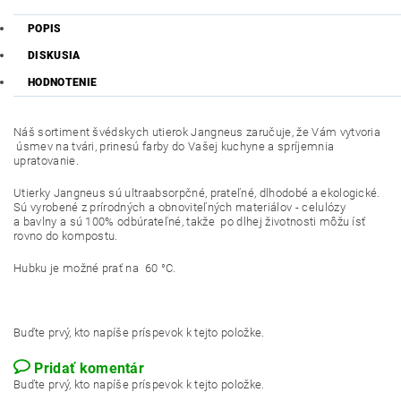
POPIS
DISKUSIA
HODNOTENIE
Náš sortiment švédskych utierok Jangneus zaručuje, že Vám vytvoria
úsmev na tvári, prinesú farby do Vašej kuchyne a spríjemnia
upratovanie.
Utierky Jangneus sú ultraabsorpčné, prateľné, dlhodobé a ekologické.
Sú vyrobené z prírodných a obnoviteľných materiálov - celulózy
a bavlny a sú 100% odbúrateľné, takže po dlhej životnosti môžu ísť
rovno do kompostu.
Hubku je možné prať na 60 °C.
Buďte prvý, kto napíše príspevok k tejto položke.
Pridať komentár
Buďte prvý, kto napíše príspevok k tejto položke.