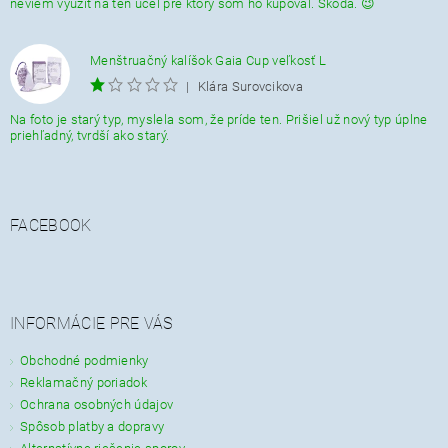
neviem využiť na ten účel pre ktorý som ho kupoval. Škoda. 😉
Menštruačný kalíšok Gaia Cup veľkosť L
|
Klára Surovcikova
Na foto je starý typ, myslela som, že príde ten. Prišiel už nový typ úplne
priehľadný, tvrdší ako starý.
FACEBOOK
INFORMÁCIE PRE VÁS
Obchodné podmienky
Reklamačný poriadok
Ochrana osobných údajov
Spôsob platby a dopravy