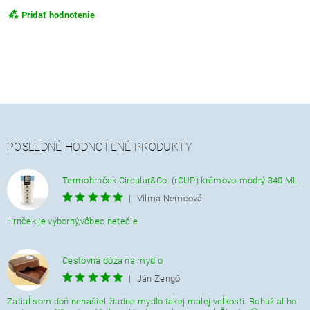
Pridať hodnotenie
POSLEDNÉ HODNOTENÉ PRODUKTY
Termohrnček Circular&Co. (rCUP) krémovo-modrý 340 ML.
|
Vilma Nemcová
Hrnček je výborný,vôbec netečie
Cestovná dóza na mydlo
|
Ján Zengő
Zatiaĺ som doň nenašiel žiadne mydlo takej malej veĺkosti. Bohužial ho