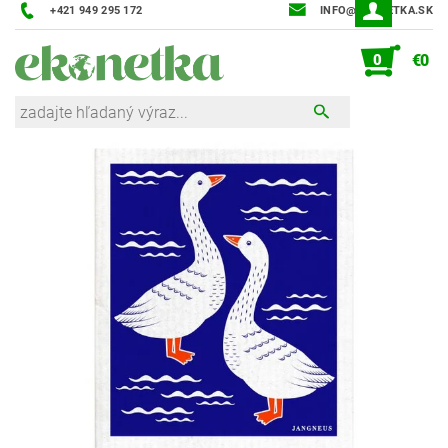
+421 949 295 172
INFO@EKONETKA.SK
0
€0