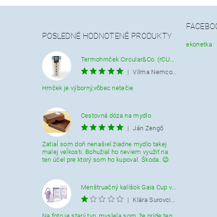
FACEBO
POSLEDNÉ HODNOTENÉ PRODUKTY
ekonetka
Termohrnček Circular&Co. (rCUP) krémovo-modrý 340 ML.
|
Vilma Nemcová
Hrnček je výborný,vôbec netečie
Cestovná dóza na mydlo
|
Ján Zengő
Zatiaĺ som doň nenašiel žiadne mydlo takej
malej veĺkosti. Bohužial ho neviem využiť na
ten účel pre ktorý som ho kupoval. Škoda. 😉
Menštruačný kalíšok Gaia Cup veľkosť L
|
Klára Surovcikova
Na foto je starý typ, myslela som, že príde ten.