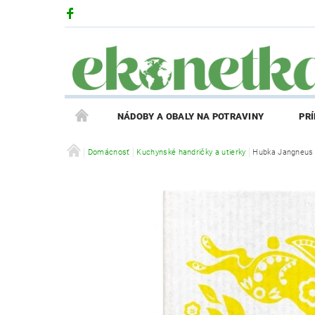
NÁDOBY A OBALY NA POTRAVINY
PR
PRODUKTY V ZĽAVE
Domácnosť
Kuchynské handričky a utierky
PRÍBEH EKONETKY
Hubka Jangneus -
REGISTRÁCIA AFFILIATE PARTNERA
PRIHLÁS