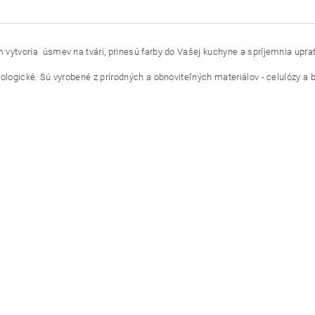
vytvoria úsmev na tvári, prinesú farby do Vašej kuchyne a spríjemnia upra
ologické. Sú vyrobené z prírodných a obnoviteľných materiálov - celulózy a b