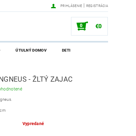
|
PRIHLÁSENIE
REGISTRÁCIA
0
€0
O
ÚTULNÝ DOMOV
DETI
SALI O EKONETKE
NGNEUS - ŽLTÝ ZAJAC
ohodnotené
ngneus.
8cm
Vypredané