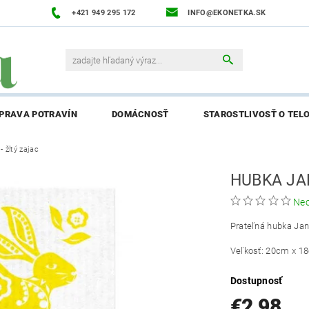
+421 949 295 172
INFO@EKONETKA.SK
ÍPRAVA POTRAVÍN
DOMÁCNOSŤ
STAROSTLIVOSŤ O TEL
 žltý zajac
NAPÍŠTE NÁM
PREDÁVANÉ ZNAČKY
BLOG
NAPÍ
HUBKA JA
ENIE AFFILIATE PARTNERA
Ne
Prateľná hubka Ja
Veľkosť: 20cm x 1
Dostupnosť
€2,98