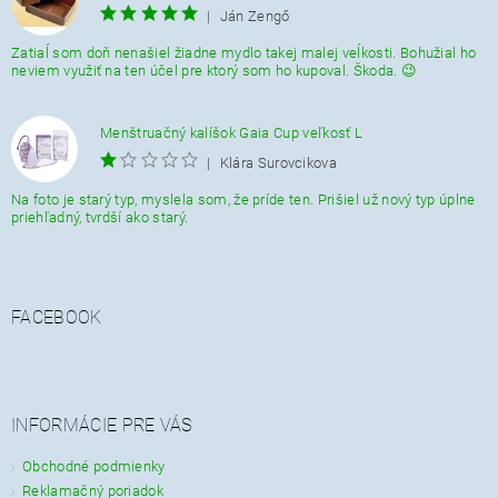
|
Ján Zengő
Zatiaĺ som doň nenašiel žiadne mydlo takej malej veĺkosti. Bohužial ho
neviem využiť na ten účel pre ktorý som ho kupoval. Škoda. 😉
Menštruačný kalíšok Gaia Cup veľkosť L
|
Klára Surovcikova
Na foto je starý typ, myslela som, že príde ten. Prišiel už nový typ úplne
priehľadný, tvrdší ako starý.
FACEBOOK
INFORMÁCIE PRE VÁS
Obchodné podmienky
Reklamačný poriadok