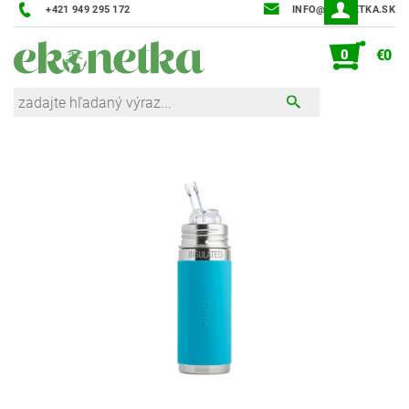
+421 949 295 172
INFO@EKONETKA.SK
0
€0