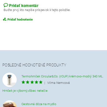
Pridať komentár
Buďte prvý, kto napíše príspevok k tejto položke.
Pridať hodnotenie
POSLEDNÉ HODNOTENÉ PRODUKTY
Termohrnček Circular&Co. (rCUP) krémovo-modrý 340 ML.
|
Vilma Nemcová
Hrnček je výborný,vôbec netečie
Cestovná dóza na mydlo