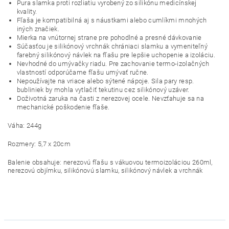
Pura slamka proti rozliatiu vyrobený zo silikónu medicínskej
kvality.
Fľaša je kompatibilná aj s náustkami alebo cumlíkmi mnohých
iných značiek.
Mierka na vnútornej strane pre pohodlné a presné dávkovanie
Súčasťou je silikónový vrchnák chrániaci slamku a vymeniteľný
farebný silikónový návlek na fľašu pre lepšie uchopenie a izoláciu.
Nevhodné do umývačky riadu. Pre zachovanie termo-izolačných
vlastností odporúčame fľašu umývať ručne.
Nepoužívajte na vriace alebo sýtené nápoje. Sila pary resp.
bubliniek by mohla vytlačiť tekutinu cez silikónový uzáver.
Doživotná zaruka na časti z nerezovej ocele. Nevzťahuje sa na
mechanické poškodenie fľaše.
Váha: 244g
Rozmery: 5,7 x 20cm
Balenie obsahuje: nerezovú fľašu s vákuovou termoizoláciou 260ml,
nerezovú objímku, silikónovú slamku, silikónový návlek a vrchnák