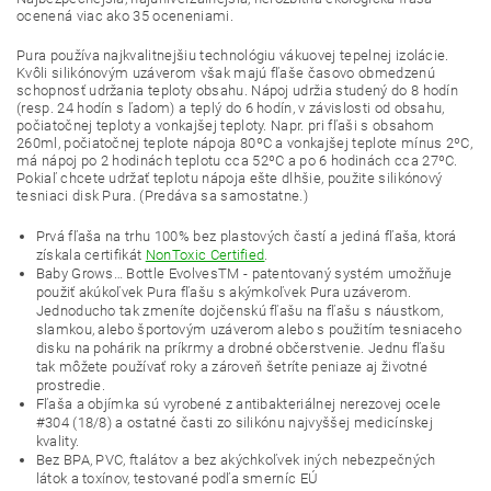
ocenená viac ako 35 oceneniami.
Pura používa najkvalitnejšiu technológiu vákuovej tepelnej izolácie.
Kvôli silikónovým uzáverom však majú fľaše časovo obmedzenú
schopnosť udržania teploty obsahu. Nápoj udržia studený do 8 hodín
(resp. 24 hodín s ľadom) a teplý do 6 hodín, v závislosti od obsahu,
počiatočnej teploty a vonkajšej teploty. Napr. pri fľaši s obsahom
260ml, počiatočnej teplote nápoja 80ºC a vonkajšej teplote mínus 2ºC,
má nápoj po 2 hodinách teplotu cca 52ºC a po 6 hodinách cca 27ºC.
Pokiaľ chcete udržať teplotu nápoja ešte dlhšie, použite silikónový
tesniaci disk Pura. (Predáva sa samostatne.)
Prvá fľaša na trhu 100% bez plastových častí a jediná fľaša, ktorá
získala certifikát
NonToxic Certified
.
Baby Grows… Bottle EvolvesTM - patentovaný systém umožňuje
použiť akúkoľvek Pura fľašu s akýmkoľvek Pura uzáverom.
Jednoducho tak zmeníte dojčenskú fľašu na fľašu s náustkom,
slamkou, alebo športovým uzáverom alebo s použitím tesniaceho
disku na pohárik na príkrmy a drobné občerstvenie. Jednu fľašu
tak môžete používať roky a zároveň šetríte peniaze aj životné
prostredie.
Fľaša a objímka sú vyrobené z antibakteriálnej nerezovej ocele
#304 (18/8) a ostatné časti zo silikónu najvyššej medicínskej
kvality.
Bez BPA, PVC, ftalátov a bez akýchkoľvek iných nebezpečných
látok a toxínov, testované podľa smerníc EÚ