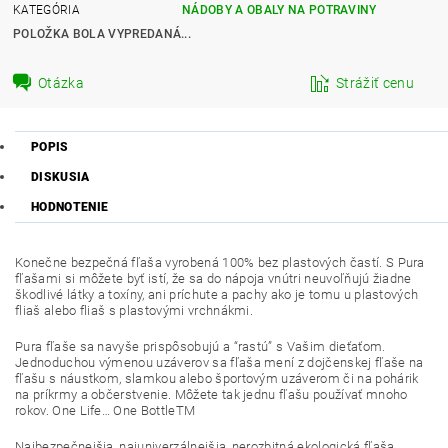
KATEGÓRIA
NÁDOBY A OBALY NA POTRAVINY
POLOŽKA BOLA VYPREDANÁ...
Otázka
Strážiť cenu
POPIS
DISKUSIA
HODNOTENIE
Konečne bezpečná fľaša vyrobená 100% bez plastových častí. S Pura
fľašami si môžete byť istí, že sa do nápoja vnútri neuvoľňujú žiadne
škodlivé látky a toxíny, ani príchute a pachy ako je tomu u plastových
fliaš alebo fliaš s plastovými vrchnákmi.
Pura fľaše sa navyše prispôsobujú a “rastú” s Vašim dieťaťom.
Jednoduchou výmenou uzáverov sa fľaša mení z dojčenskej fľaše na
fľašu s náustkom, slamkou alebo športovým uzáverom či na pohárik
na príkrmy a občerstvenie. Môžete tak jednu fľašu používať mnoho
rokov. One Life… One BottleTM
Najbezpečnejšia, najuniverzálnejšia, nerozbitná ekologická fľaša