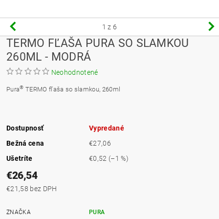
1
z 6
TERMO FĽAŠA PURA SO SLAMKOU
260ML - MODRÁ
Neohodnotené
®
Pura
TERMO fľaša so slamkou, 260ml
Dostupnosť
Vypredané
Bežná cena
€27,06
Ušetríte
€0,52
(–1 %)
€26,54
€21,58 bez DPH
ZNAČKA
PURA