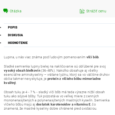
Otázka
Strážiť cenu
POPIS
DISKUSIA
HODNOTENIE
Lupina, u nás viac známa pod ľudovým pomenovaním
vlčí bôb
.
Sladké semienka lupiny bielej na nakličovanie sú obľúbené pre svoj
vysoký obsah bielkovín
(36-48%). Nakoľko obsahuje aj všetky
esenciálne aminokyseliny – vrátane lyzínu, ktorý sa vo väčšine druhov
obilia takmer nevyskytuje, je
proteín z vlčieho bôbu mimoriadne
kvalitný
.
Obsah tuku je 4 - 7 % - sladký vlčí bôb má teda výrazne nižší obsah
tuku ako sójové bôby. Tuk pozostáva vo veľkej miere z cenných
mononenasýtených a polynenasýtených mastných kyselín. Semienka
vlčieho bôbu majú aj
dostatok karotenoidov a vitamínu E
, čo
znamená, že mastné kyseliny dobre chránené pred oxidáciou.