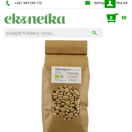
+421 949 295 172
INFO@EKONETKA.SK
0
€0