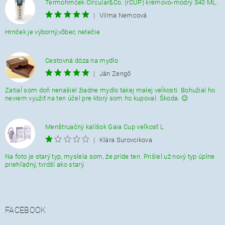
Termohrnček Circular&Co. (rCUP) krémovo-modrý 340 ML.
|
Vilma Nemcová
Hrnček je výborný,vôbec netečie
Cestovná dóza na mydlo
|
Ján Zengő
Zatiaĺ som doň nenašiel žiadne mydlo takej malej veĺkosti. Bohužial ho
neviem využiť na ten účel pre ktorý som ho kupoval. Škoda. 😉
Menštruačný kalíšok Gaia Cup veľkosť L
|
Klára Surovcikova
Na foto je starý typ, myslela som, že príde ten. Prišiel už nový typ úplne
priehľadný, tvrdší ako starý.
FACEBOOK