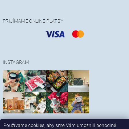
PRIJÍMAME ONLINE PLATBY
INSTAGRAM
Sledovať na Instagrame
Používame cookies, aby sme Vám umožnili pohodlné
|
|
Obchodné podmienky
Reklamačný poriadok