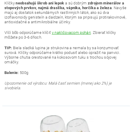
Klíčky
neobsahujú škrob ani lepok
a sú dobrým
zdrojom minerálov a
stopových prvkov, najmä draslíka, vápnika, horčíka a železa
. Navyše
majú aj dostatok sekundárnych rastlinných látok, ako sú dva
izoflavonoidy genisteín a daidzeín, ktorým sa pripisujú protirakovinové,
antioxidačné a antimikrobiálne účinky.
Vlčí bôb odporúčame klíčiť
v nakličovacom pohári
. Zbierať klíčky
môžete po 3-6 dňoch.
TIP:
Biela sladká lupina je strukovina a nemala by sa konzumovať
surová. Klíčky odporúčame krátko podusiť alebo opražiť na panvici.
Výborne chutia orestované na kokosovom tuku s trochou sójovej
omáčky.
Balenie:
500g
Upozornenie od výrobcu: Malá časť semien (menej ako 2%) je
sivobiela.