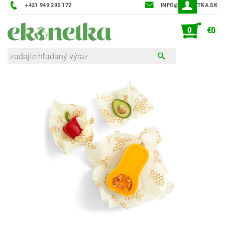
+421 949 295 172
INFO@EKONETKA.SK
0
€0