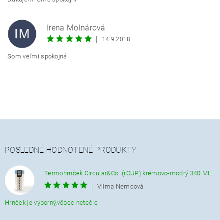
Irena Molnárová
IM
|
14.9.2018
Som veľmi spokojná.
POSLEDNÉ HODNOTENÉ PRODUKTY
Termohrnček Circular&Co. (rCUP) krémovo-modrý 340 ML.
|
Vilma Nemcová
Hrnček je výborný,vôbec netečie