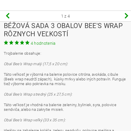
1
z 4
BÉŽOVÁ SADA 3 OBALOV BEE'S WRAP
RÔZNYCH VEĽKOSTÍ
4 hodnotenia
Trojbalenie obsahuje:
Obal Bee's Wrap malý (17,5 x 20 cm):
Táto veľkosť je výborná na balenie polovice citróna, avokáda, cibule
(Bee’s wrap neudrží zápach), kúsky mrkvy alebo iných potravín. Funguje
tiež výborne ako pokrievka na misku.
Obal Bee's Wrap stredný (25 x 27,5 cm):
Táto veľkosť je vhodná na balenie zeleniny, byliniek, syra, polovice
sendviča, alebo na zakrytie misiek.
Obal Bee's Wrap veľký (33 x 35 cm):
Ideálny na zabalenie koláča, zeleru, sendviču, polovice melóna a