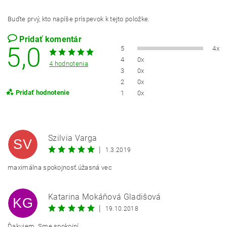
Buďte prvý, kto napíše príspevok k tejto položke.
Pridať komentár
5,0
5
4x
4
0x
4 hodnotenia
3
0x
2
0x
Pridať hodnotenie
1
0x
Szilvia Varga
SV
|
1.3.2019
maximálna spokojnosť.úžasná vec
Katarina Mokáňová Gladišová
KG
|
19.10.2018
Ďakujem. Sme spokojní