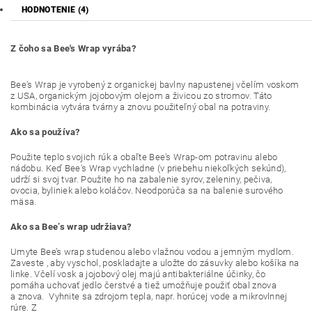
HODNOTENIE (4)
Z čoho sa Bee's Wrap vyrába?
Bee's Wrap je vyrobený z organickej bavlny napustenej včelím voskom
z USA, organickým jojobovým olejom a živicou zo stromov. Táto
kombinácia vytvára tvárny a znovu použiteľný obal na potraviny.
Ako sa používa?
Použite teplo svojich rúk a obaľte Bee's Wrap-om potravinu alebo
nádobu. Keď Bee's Wrap vychladne (v priebehu niekoľkých sekúnd),
udrží si svoj tvar. Použite ho na zabalenie syrov, zeleniny, pečiva,
ovocia, byliniek alebo koláčov. Neodporúča sa na balenie surového
mäsa.
Ako sa Bee’s wrap udržiava?
Umyte Bee’s wrap studenou alebo vlažnou vodou a jemným mydlom.
Zaveste , aby vyschol, poskladajte a uložte do zásuvky alebo košíka na
linke. Včelí vosk a jojobový olej majú antibakteriálne účinky, čo
pomáha uchovať jedlo čerstvé a tiež umožňuje použiť obal znova
a znova. Vyhnite sa zdrojom tepla, napr. horúcej vode a mikrovlnnej
rúre. Z