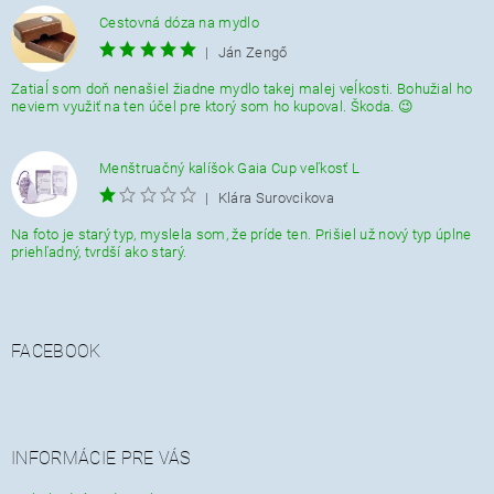
Cestovná dóza na mydlo
|
Ján Zengő
Zatiaĺ som doň nenašiel žiadne mydlo takej malej veĺkosti. Bohužial ho
neviem využiť na ten účel pre ktorý som ho kupoval. Škoda. 😉
Menštruačný kalíšok Gaia Cup veľkosť L
|
Klára Surovcikova
Na foto je starý typ, myslela som, že príde ten. Prišiel už nový typ úplne
priehľadný, tvrdší ako starý.
FACEBOOK
INFORMÁCIE PRE VÁS