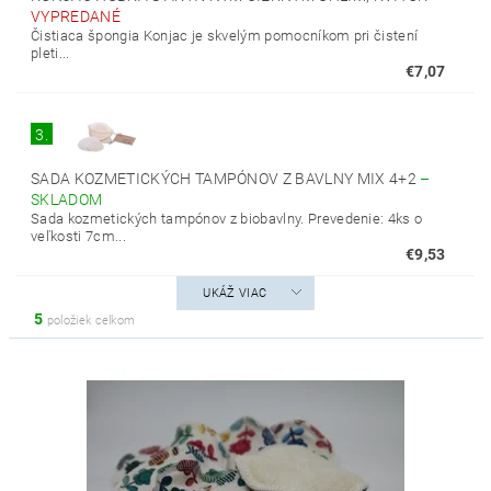
VYPREDANÉ
Čistiaca špongia Konjac je skvelým pomocníkom pri čistení
pleti...
€7,07
3.
SADA KOZMETICKÝCH TAMPÓNOV Z BAVLNY MIX 4+2
–
SKLADOM
Sada kozmetických tampónov z biobavlny. Prevedenie: 4ks o
veľkosti 7cm...
€9,53
UKÁŽ VIAC
5
položiek celkom