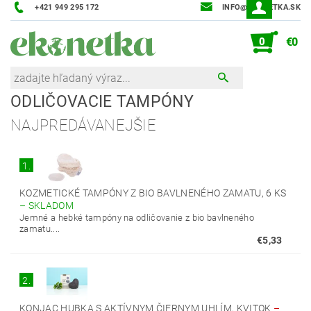
+421 949 295 172
INFO@EKONETKA.SK
0
€0
ODLIČOVACIE TAMPÓNY
NAJPREDÁVANEJŠIE
1.
KOZMETICKÉ TAMPÓNY Z BIO BAVLNENÉHO ZAMATU, 6 KS
–
SKLADOM
Jemné a hebké tampóny na odličovanie z bio bavlneného
zamatu....
€5,33
2.
KONJAC HUBKA S AKTÍVNYM ČIERNYM UHLÍM, KVITOK
–