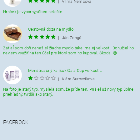
|
Vilma Nemcová
Hrnček je výborný,vôbec netečie
Cestovná dóza na mydlo
|
Ján Zengő
Zatiaĺ som doň nenašiel žiadne mydlo takej malej veĺkosti. Bohužial ho
neviem využiť na ten účel pre ktorý som ho kupoval. Škoda. 😉
Menštruačný kalíšok Gaia Cup veľkosť L
|
Klára Surovcikova
Na foto je starý typ, myslela som, že príde ten. Prišiel už nový typ úplne
priehľadný, tvrdší ako starý.
FACEBOOK