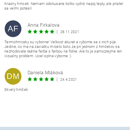
Krasny hrncek. Nemam odskusane kolko vydrzi napoj teply, ale priatel
sa velmi potesil.
Anna Firkalova
AF
|
28.11.2021
Termohrnceky su vyborne! Velkost akurat a vyborne sa z nich pije.
Jedine, co ma na zaciatku mrzelo bolo, ze pri jednom z hrnčekov sa
nezhodovala reálna farba s farbou na fotke. Ale to je samozrejme len
vizualny problem. Ucel splna vyborne :)
Daniela Mláková
DM
|
24.4.2021
Skvelý hrnček