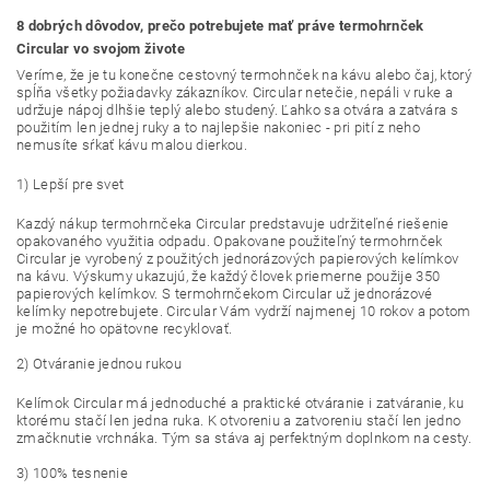
8 dobrých dôvodov, prečo potrebujete mať práve termohrnček
Circular vo svojom živote
Veríme, že je tu konečne cestovný termohnček na kávu alebo čaj, ktorý
spĺňa všetky požiadavky zákazníkov. Circular netečie, nepáli v ruke a
udržuje nápoj dlhšie teplý alebo studený. Ľahko sa otvára a zatvára s
použitím len jednej ruky a to najlepšie nakoniec - pri pití z neho
nemusíte sŕkať kávu malou dierkou.
1) Lepší pre svet
Kazdý nákup termohrnčeka Circular predstavuje udržiteľné riešenie
opakovaného využitia odpadu. Opakovane použiteľný termohrnček
Circular je vyrobený z použitých jednorázových papierových kelímkov
na kávu. Výskumy ukazujú, že každý človek priemerne použije 350
papierových kelímkov. S termohrnčekom Circular už jednorázové
kelímky nepotrebujete. Circular Vám vydrží najmenej 10 rokov a potom
je možné ho opätovne recyklovať.
2) Otváranie jednou rukou
Kelímok Circular má jednoduché a praktické otváranie i zatváranie, ku
ktorému stačí len jedna ruka. K otvoreniu a zatvoreniu stačí len jedno
zmačknutie vrchnáka. Tým sa stáva aj perfektným doplnkom na cesty.
3) 100% tesnenie