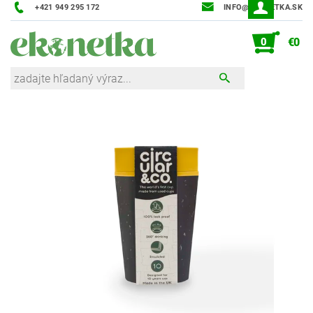
+421 949 295 172
INFO@EKONETKA.SK
0
€0