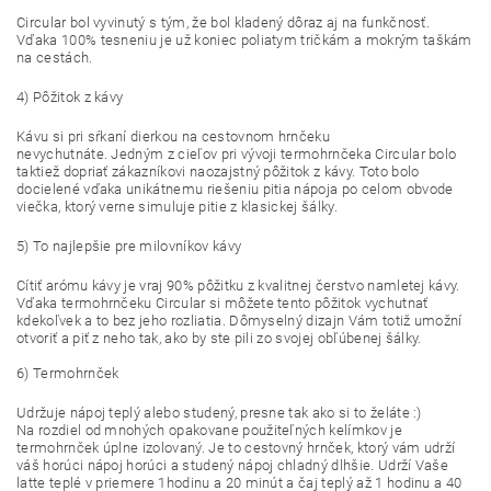
Circular bol vyvinutý s tým, že bol kladený dôraz aj na funkčnosť.
Vďaka 100% tesneniu je už koniec poliatym tričkám a mokrým taškám
na cestách.
4) Pôžitok z kávy
Kávu si pri sŕkaní dierkou na cestovnom hrnčeku
nevychutnáte. Jedným z cieľov pri vývoji termohrnčeka Circular bolo
taktiež dopriať zákazníkovi naozajstný pôžitok z kávy. Toto bolo
docielené vďaka unikátnemu riešeniu pitia nápoja po celom obvode
viečka, ktorý verne simuluje pitie z klasickej šálky.
5) To najlepšie pre milovníkov kávy
Cítiť arómu kávy je vraj 90% pôžitku z kvalitnej čerstvo namletej kávy.
Vďaka termohrnčeku Circular si môžete tento pôžitok vychutnať
kdekoľvek a to bez jeho rozliatia. Dômyselný dizajn Vám totiž umožní
otvoriť a piť z neho tak, ako by ste pili zo svojej obľúbenej šálky.
6) Termohrnček
Udržuje nápoj teplý alebo studený, presne tak ako si to želáte :)
Na rozdiel od mnohých opakovane použiteľných kelímkov je
termohrnček úplne izolovaný. Je to cestovný hrnček, ktorý vám udrží
váš horúci nápoj horúci a studený nápoj chladný dlhšie. Udrží Vaše
latte teplé v priemere 1hodinu a 20 minút a čaj teplý až 1 hodinu a 40