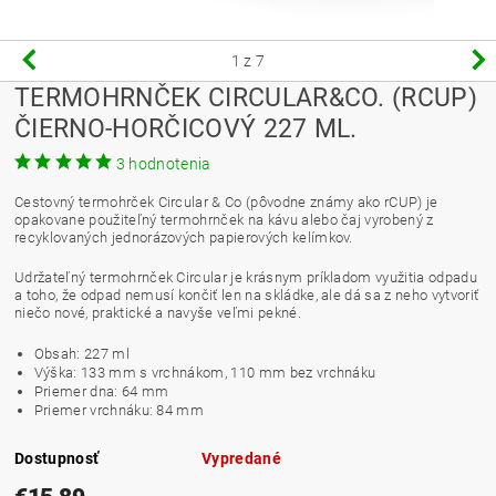
1
z 7
TERMOHRNČEK CIRCULAR&CO. (RCUP)
ČIERNO-HORČICOVÝ 227 ML.
3 hodnotenia
Cestovný termohrček Circular & Co (pôvodne známy ako rCUP) je
opakovane použiteľný termohrnček na kávu alebo čaj vyrobený z
recyklovaných jednorázových papierových kelímkov.
Udržateľný termohrnček Circular je krásnym príkladom využitia odpadu
a toho, že odpad nemusí končiť len na skládke, ale dá sa z neho vytvoriť
niečo nové, praktické a navyše veľmi pekné.
Obsah: 227 ml
Výška: 133 mm s vrchnákom, 110 mm bez vrchnáku
Priemer dna: 64 mm
Priemer vrchnáku: 84 mm
Dostupnosť
Vypredané