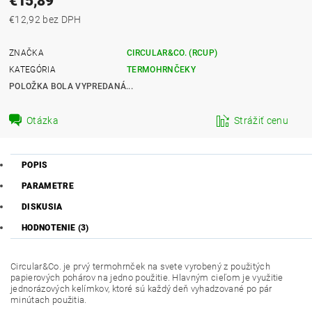
€15,89
€12,92 bez DPH
ZNAČKA
CIRCULAR&CO. (RCUP)
KATEGÓRIA
TERMOHRNČEKY
POLOŽKA BOLA VYPREDANÁ...
Otázka
Strážiť cenu
POPIS
PARAMETRE
DISKUSIA
HODNOTENIE (3)
Circular&Co. je prvý termohrnček na svete vyrobený z použitých
papierových pohárov na jedno použitie. Hlavným cieľom je využitie
jednorázových kelímkov, ktoré sú každý deň vyhadzované po pár
minútach použitia.