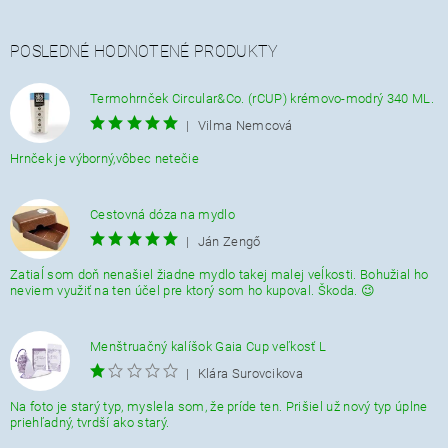
POSLEDNÉ HODNOTENÉ PRODUKTY
Termohrnček Circular&Co. (rCUP) krémovo-modrý 340 ML.
|
Vilma Nemcová
Hrnček je výborný,vôbec netečie
Cestovná dóza na mydlo
|
Ján Zengő
Zatiaĺ som doň nenašiel žiadne mydlo takej malej veĺkosti. Bohužial ho
neviem využiť na ten účel pre ktorý som ho kupoval. Škoda. 😉
Menštruačný kalíšok Gaia Cup veľkosť L
|
Klára Surovcikova
Na foto je starý typ, myslela som, že príde ten. Prišiel už nový typ úplne
priehľadný, tvrdší ako starý.