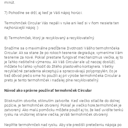
minút.
7) Pohodlne se drží, aj keď je Váš nápoj horúci.
Termohrnček Circular Vás nepáli v ruke ani keď si v ňom nesiete ten
najhorúcejší nápoj :)
8) Termohrnček, ktorý je recyklovaný a recyklovateľný.
Snažíme sa o maximálne predĺženie životnosti Vášho termohrnčeka
Circular. Ak sa stane že po rokoch tesnenie degraduje, vymeníme Vám
tesnenie za nové. Pokiaľ prestane fungovať mechanizmus viečka, aj to
je ľahko riešiteľné výmenou. Ak Váš Circular ale už naozaj doslúží,
môžete ho ľahko vyhodiť do žltého plastového kontajnera. Všetky
recyklačné zariadenia akceptujú a spracovávajú polypropylén, čo je
tiež dôvod prečo sme ho použili aj pri výrobe termohrnčeka Circular a
preto je tento termohrnček i naďalej plne recyklovateľný.
Návod ako správne používať termohrnček Circular
Stisknutím otvoríte, stiknutím zatvoríte. Keď viečko stlačíte do dolnej
pozície, je termohrnček otvorený. Pokiaľ je viečko hore,termohrnček je
zatvorený. Ako malú pomôcku môžete použiť aj to, že keď uvidíte tenkú
rysku na vnútornej strane viečka, jeVáš termohrnček otvorený.
Neplňte termohrnček nad rysku. Aby ste predišli pretečeniu nápoja po