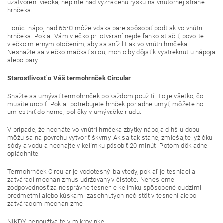
uzatvorení viečka, neplňte nad vyznačenú rysku na vnútornej strane
hrnčeka.
Horúci nápoj nad 65°C môže vďaka pare spôsobiť podtlak vo vnútri
hrnčeka. Pokiaľ Vám viečko pri otváraní nejde ľahko stlačiť, povoľte
viečko miernym otočením, aby sa snížil tlak vo vnútri hrnčeka.
Nesnažte sa viečko mačkať silou, mohlo by dôjsť k vystreknutiu nápoja
alebo pary.
Starostlivosť o Váš termohrnček Circular
Snažte sa umývať termohrnček po každom použití. To je všetko, čo
musíte urobiť. Pokiaľ potrebujete hrnček poriadne umyť, môžete ho
umiestniť do hornej poličky v umývačke riadu.
V prípade, že necháte vo vnútri hrnčeka zbytky nápoja dlhšiu dobu
môžu sa na povrchu vytvoriť škvrny. Ak sa tak stane, zmiešajte lyžičku
sódy a vodu a nechajte v kelímku pôsobiť 20 minút. Potom dôkladne
opláchnite.
Termohrnček Circular je vodotesný iba vtedy, pokiaľ je tesniaci a
zatvárací mechanizmus udržovaný v čistote. Nenesieme
zodpovednosť za nesprávne tesnenie kelímku spôsobené cudzími
predmetmi alebo kúskami zaschnutých nečistôt v tesnení alebo
zatváracom mechanizme.
NIKDY nepoužívajte v mikrovlnke!