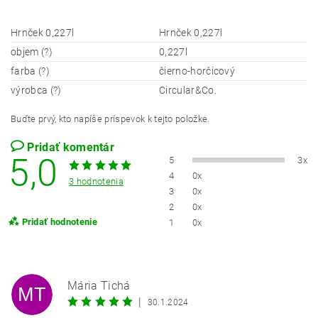
Hrnček 0,227l
Hrnček 0,227l
objem (?)
0,227l
farba (?)
čierno-horčicový
výrobca (?)
Circular&Co.
Buďte prvý, kto napíše príspevok k tejto položke.
Pridať komentár
5,0
5
3x
4
0x
3 hodnotenia
3
0x
2
0x
Pridať hodnotenie
1
0x
Mária Tichá
MT
|
30.1.2024