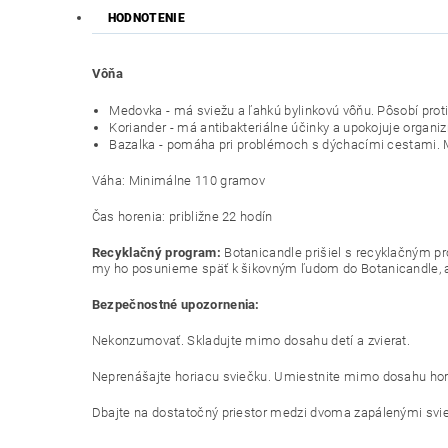
HODNOTENIE
Vôňa
Medovka - má sviežu a ľahkú bylinkovú vôňu. Pôsobí prot
Koriander - má antibakteriálne účinky a upokojuje organiz
Bazalka - pomáha pri problémoch s dýchacími cestami. M
Váha: Minimálne 110 gramov
Čas horenia: približne 22 hodín
Recyklačný program:
Botanicandle prišiel s recyklačným pr
my ho posunieme späť k šikovným ľudom do Botanicandle, aby
Bezpečnostné upozornenia:
Nekonzumovať.
Skladujte mimo dosahu detí a zvierat.
Neprenášajte horiacu sviečku.
Umiestnite mimo dosahu hor
Dbajte na dostatočný priestor medzi dvoma zapálenými sv