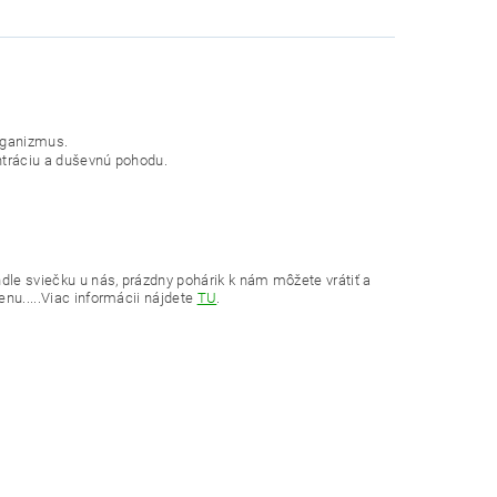
organizmus.
ntráciu a duševnú pohodu.
dle sviečku u nás, prázdny pohárik k nám môžete vrátiť a
nu.....Viac informácii nájdete
TU
.