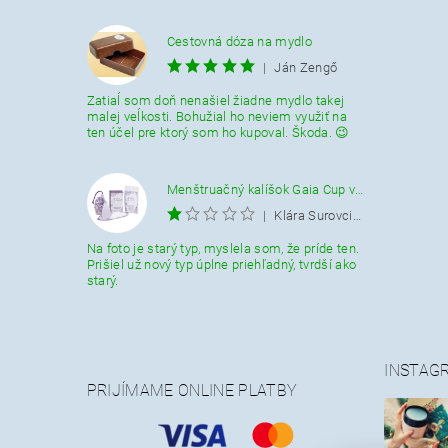
Cestovná dóza na mydlo
|
Ján Zengő
Zatiaĺ som doň nenašiel žiadne mydlo takej
malej veĺkosti. Bohužial ho neviem využiť na
ten účel pre ktorý som ho kupoval. Škoda. 😉
Menštruačný kalíšok Gaia Cup veľkosť L
|
Klára Surovcikova
Na foto je starý typ, myslela som, že príde ten.
Prišiel už nový typ úplne priehľadný, tvrdší ako
starý.
INSTAG
PRIJÍMAME ONLINE PLATBY