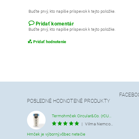
Buďte prvý, kto napíše príspevok k tejto položke.
Pridať komentár
Buďte prvý, kto napíše príspevok k tejto položke.
Pridať hodnotenie
FACEBO
POSLEDNÉ HODNOTENÉ PRODUKTY
Termohrnček Circular&Co. (rCUP) krémovo-modrý 340 ML.
|
Vilma Nemcová
Hrnček je výborný,vôbec netečie