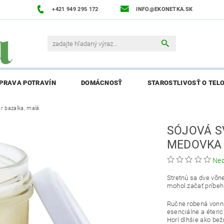
+421 949 295 172
INFO@EKONETKA.SK
ÍPRAVA POTRAVÍN
DOMÁCNOSŤ
STAROSTLIVOSŤ O TEL
r bazalka, malá
NAPÍŠTE NÁM
PREDÁVANÉ ZNAČKY
BLOG
NAPÍ
SÓJOVÁ S
ENIE AFFILIATE PARTNERA
MEDOVKA 
Ne
Stretnú sa dve vône
mohol začať príbeh 
Ručne robená vonná
esenciálne a éteric
Horí dlhšie ako bež