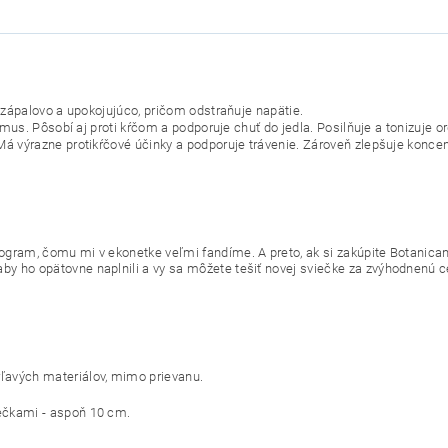
izápalovo a upokojujúco, pričom odstraňuje napätie.
mus. Pôsobí aj proti kŕčom a podporuje chuť do jedla. Posilňuje a tonizuje 
á výrazne protikŕčové účinky a podporuje trávenie. Zároveň zlepšuje konce
ogram, čomu mi v ekonetke veľmi fandíme. A preto, ak si zakúpite Botanican
 ho opätovne naplnili a vy sa môžete tešiť novej sviečke za zvýhodnenú ce
ľavých materiálov, mimo prievanu.
iečkami - aspoň 10 cm.