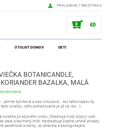
|
PRIHLÁSENIE
REGISTRÁCIA
0
€0
O
ÚTULNÝ DOMOV
DETI
SALI O EKONETKE
VIEČKA BOTANICANDLE,
KORIANDER BAZALKA, MALÁ
ohodnotené
 - jemne bylinková a sexi citrusová... Asi takto nejako by
tejto sviečky. Jeho pokračovanie je už na vás :-)
 sviečka zo sójového vosku. Obsahuje čistý sójový vosk,
ke oleje a bavlnený knôt. Neobsahuje žiadne umelé prísady.
né parafínové sviečky. Je zdravšia a ekologickejšia.