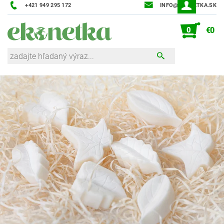
+421 949 295 172
INFO@EKONETKA.SK
0
€0