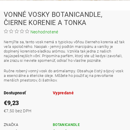
VONNÉ VOSKY BOTANICANDLE,
ČIERNE KORENIE A TONKA
Neohodnotené
Nemýľte sa, tento vosk nemá s typickou vôňou čierneho korenia až tak
veľa spoločného. Naopak - jemný podtón marcipánu a vanilky je
doplnený korenisto-sladkou arómou. Vznikla tak jedna z našich
najúspešnejších vôní. Pripomína parfém, ktorý ste už kedysi zavoňali,
ale zrazu si neviete spomenúť, odkiaľ ho vlastne poznáte.
Ručne robený vonný vosk do arómalampy. Obsahuje čistý sójový vosk
a esenciálne a étericke oleje. Môžete ho použiť aj na prevoňanie
menších priestorov, či šatníkov.
Dostupnosť
Vypredané
€9,23
€7,50 bez DPH
ZNAČKA
BOTANICANDLE