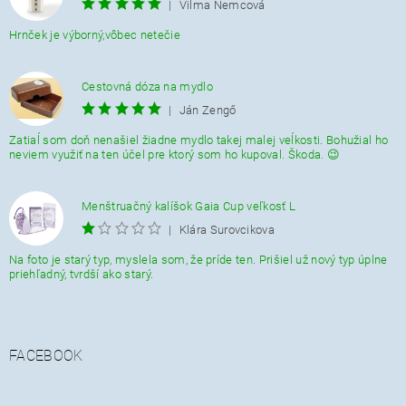
|
Vilma Nemcová
Hrnček je výborný,vôbec netečie
Cestovná dóza na mydlo
|
Ján Zengő
Zatiaĺ som doň nenašiel žiadne mydlo takej malej veĺkosti. Bohužial ho
neviem využiť na ten účel pre ktorý som ho kupoval. Škoda. 😉
Menštruačný kalíšok Gaia Cup veľkosť L
|
Klára Surovcikova
Na foto je starý typ, myslela som, že príde ten. Prišiel už nový typ úplne
priehľadný, tvrdší ako starý.
FACEBOOK