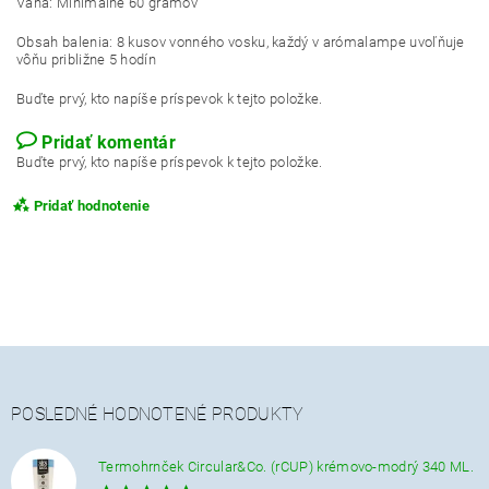
Váha: Minimálne 60 gramov
Obsah balenia: 8 kusov vonného vosku, každý v arómalampe uvoľňuje
vôňu približne 5 hodín
Buďte prvý, kto napíše príspevok k tejto položke.
Pridať komentár
Buďte prvý, kto napíše príspevok k tejto položke.
Pridať hodnotenie
POSLEDNÉ HODNOTENÉ PRODUKTY
Termohrnček Circular&Co. (rCUP) krémovo-modrý 340 ML.