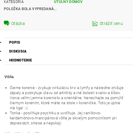
KATEGÓRIA
ÚTULNÝ DOMOV
POLOŽKA BOLA VYPREDANÁ...
Otázka
Strážiť cenu
POPIS
DISKUSIA
HODNOTENIE
Vôňa
Čierne korenie - zvyšuje cirkuláciu krvi a lymfy a následne znižuje
zápaly a poskytuje úľavu od artritídy a iné bolesti svalov a kĺbov.
Vonia veľmi jemne korenisto a orientálne. Nenechajte sa pomýliť
čiernym korením, ktoré máte na stole v koreničke. Toto je úplne
iná liga! :-)
Tonka - posilňuje psychiku a uvoľňuje. Jej vanilkovo-
kardamónovo-marcipánová vôňa je skvelým pomocníkom pri
depresiách, strese a nepokoji.