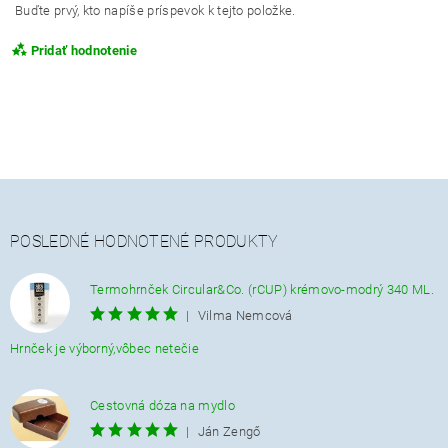
Buďte prvý, kto napíše príspevok k tejto položke.
Pridať hodnotenie
POSLEDNÉ HODNOTENÉ PRODUKTY
Termohrnček Circular&Co. (rCUP) krémovo-modrý 340 ML.
|
Vilma Nemcová
Hrnček je výborný,vôbec netečie
Cestovná dóza na mydlo
|
Ján Zengő