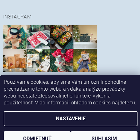
INSTAGRAM
Sledovať na Instagrame
Používame cookies, aby sme Vám umožnili pohodlné
|
|
Obchodné podmienky
Reklamačný poriadok
prechádzanie tohto webu a vďaka analýze prevádzky
|
|
Spôsob platby a dopravy
Alternatívne riešenie sporov
webu neustále zlepšovali jeho funkcie, výkon a
|
Kontaktné údaje
Ochrana osobných údajov
použiteľnosť. Viac informácií ohľadom cookies nájdete
tu
.
Upraviť nastavenie cookies
2026 © ekonetka, všetky práva vyhradené
NASTAVENIE
Vytvoril Shoptet
ODMIETNUŤ
SÚHLASÍM