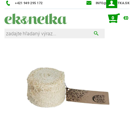
+421 949 295 172
INFO@EKONETKA.SK
0
€0