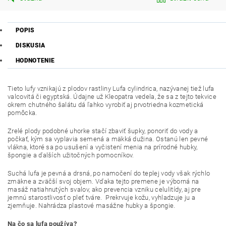
POPIS
DISKUSIA
HODNOTENIE
Tieto lufy vznikajú z plodov rastliny Lufa cylindrica, nazývanej tiež lufa
valcovitá či egyptská. Údajne už Kleopatra vedela, že sa z tejto tekvice
okrem chutného šalátu dá ľahko vyrobiť aj prvotriedna kozmetická
pomôcka.
Zrelé plody podobné uhorke stačí zbaviť šupky, ponoriť do vody a
počkať, kým sa vyplavia semená a mäkká dužina. Ostanú len pevné
vlákna, ktoré sa po usušení a vyčistení menia na prírodné hubky,
špongie a ďalších užitočných pomocníkov.
Suchá lufa je pevná a drsná, po namočení do teplej vody však rýchlo
zmäkne a zväčší svoj objem. Vďaka tejto premene je výborná na
masáž natiahnutých svalov, ako prevencia vzniku celulitídy, aj pre
jemnú starostlivosť o pleť tváre. Prekrvuje kožu, vyhladzuje ju a
zjemňuje. Nahrádza plastové masážne hubky a špongie.
Na čo sa lufa používa?