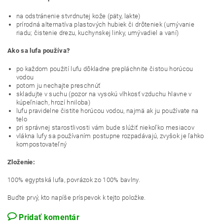
na odstránenie stvrdnutej kože (päty, lakte)
prírodná alternatíva plastových hubiek či drôteniek (umývanie
riadu; čistenie drezu, kuchynskej linky, umývadiel a vaní)
Ako sa lufa používa?
po každom použití lufu dôkladne prepláchnite čistou horúcou
vodou
potom ju nechajte preschnúť
skladujte v suchu (pozor na vysokú vlhkosť vzduchu hlavne v
kúpeľniach, hrozí hniloba)
lufu pravidelne čistite horúcou vodou, najmä ak ju používate na
telo
pri správnej starostlivosti vám bude slúžiť niekoľko mesiacov
vlákna lufy sa používaním postupne rozpadávajú, zvyšok je ľahko
kompostovateľný
Zloženie:
100% egyptská lufa, povrázok zo 100% bavlny.
Buďte prvý, kto napíše príspevok k tejto položke.
Pridať komentár