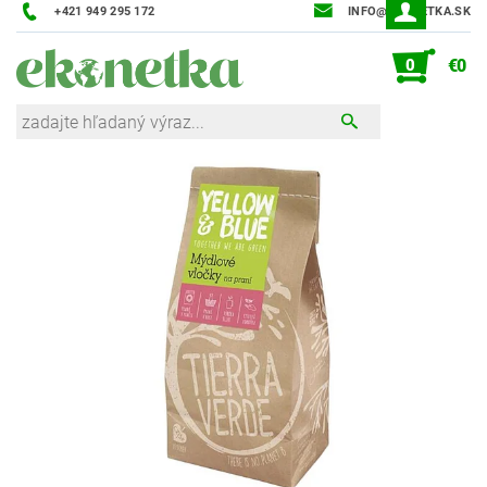
+421 949 295 172
INFO@EKONETKA.SK
0
€0