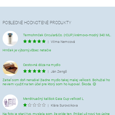
POSLEDNÉ HODNOTENÉ PRODUKTY
Termohrnček Circular&Co. (rCUP) krémovo-modrý 340 ML.
|
Vilma Nemcová
Hrnček je výborný,vôbec netečie
Cestovná dóza na mydlo
|
Ján Zengő
Zatiaĺ som doň nenašiel žiadne mydlo takej malej veĺkosti. Bohužial ho
neviem využiť na ten účel pre ktorý som ho kupoval. Škoda. 😉
Menštruačný kalíšok Gaia Cup veľkosť L
|
Klára Surovcikova
Na foto je starý typ, myslela som, že príde ten. Prišiel už nový typ úplne