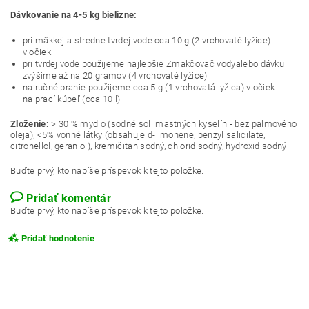
Dávkovanie na 4-5 kg bielizne:
pri mäkkej a stredne tvrdej vode cca 10 g (2 vrchovaté lyžice)
vločiek
pri tvrdej vode použijeme najlepšie
Zmäkčovač
vodyalebo dávku
zvýšime až na 20 gramov (4 vrchovaté lyžice)
na ručné pranie použijeme cca 5 g (1 vrchovatá lyžica) vločiek
na prací kúpeľ (cca 10 l)
Zloženie:
> 30 % mydlo (sodné soli mastných kyselín - bez palmového
oleja), <5% vonné látky (obsahuje d-limonene, benzyl salicilate,
citronellol, geraniol), kremičitan sodný, chlorid sodný, hydroxid sodný
Buďte prvý, kto napíše príspevok k tejto položke.
Pridať komentár
Buďte prvý, kto napíše príspevok k tejto položke.
Pridať hodnotenie