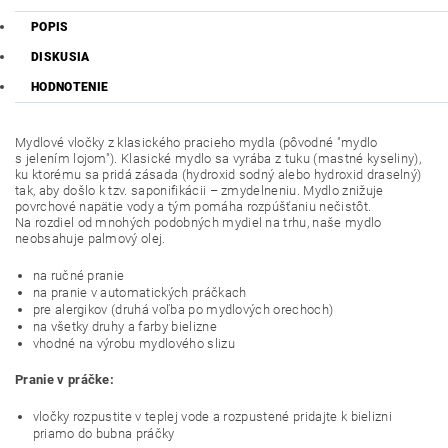
POPIS
DISKUSIA
HODNOTENIE
Mydlové vločky z klasického pracieho mydla (pôvodné "mydlo
s jelením lojom"). Klasické mydlo sa vyrába z tuku (mastné kyseliny),
ku ktorému sa pridá zásada (hydroxid sodný alebo hydroxid draselný)
tak, aby došlo k tzv. saponifikácii – zmydelneniu. Mydlo znižuje
povrchové napätie vody a tým pomáha rozpúšťaniu nečistôt.
Na rozdiel od mnohých podobných mydiel na trhu, naše mydlo
neobsahuje palmový olej.
na ručné pranie
na pranie v automatických práčkach
pre alergikov (druhá voľba po mydlových orechoch)
na všetky druhy a farby bielizne
vhodné na výrobu mydlového slizu
Pranie v práčke:
vločky rozpustite v teplej vode a rozpustené pridajte k bielizni
priamo do bubna práčky