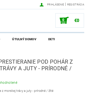
|
PRIHLÁSENIE
REGISTRÁCIA
0
€0
O
ÚTULNÝ DOMOV
DETI
SALI O EKONETKE
PRESTIERANIE POD POHÁR Z
RÁVY A JUTY - PRÍRODNÉ /
ohodnotené
 z morskej trávy a juty - prírodné / žlté