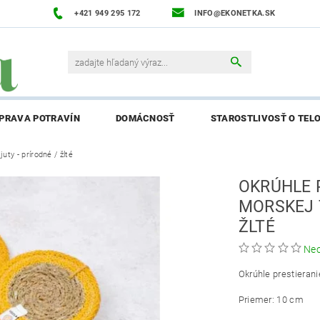
+421 949 295 172
INFO@EKONETKA.SK
ÍPRAVA POTRAVÍN
DOMÁCNOSŤ
STAROSTLIVOSŤ O TEL
uty - prírodné / žlté
NAPÍŠTE NÁM
PREDÁVANÉ ZNAČKY
BLOG
NAPÍ
OKRÚHLE 
ENIE AFFILIATE PARTNERA
MORSKEJ T
ŽLTÉ
Ne
Okrúhle prestieranie
Priemer: 10 cm