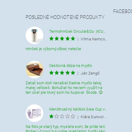
FACEBO
POSLEDNÉ HODNOTENÉ PRODUKTY
Termohrnček Circular&Co. (rCUP) krémovo-modrý 340 ML.
|
Vilma Nemcová
Hrnček je výborný,vôbec netečie
Cestovná dóza na mydlo
|
Ján Zengő
Zatiaĺ som doň nenašiel žiadne mydlo takej
malej veĺkosti. Bohužial ho neviem využiť na
ten účel pre ktorý som ho kupoval. Škoda. 😉
Menštruačný kalíšok Gaia Cup veľkosť L
|
Klára Surovcikova
Na foto je starý typ, myslela som, že príde ten.
Prišiel už nový typ úplne priehľadný, tvrdší ako