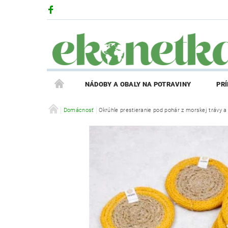
NÁDOBY A OBALY NA POTRAVINY
PR
PRODUKTY V ZĽAVE
Domácnosť
Okrúhle prestieranie pod pohár z morskej trávy a j
PRÍBEH EKONETKY
REGISTRÁCIA AFFILIATE PARTNERA
PRIHLÁS