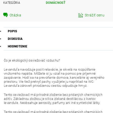
KATEGÓRIA
DOMÁCNOSŤ
Otázka
Strážiť cenu
POPIS
DISKUSIA
HODNOTENIE
Čo je ekologický osviežovač vzduchu?
Levanduľa navodzuje pocit relaxácie, je skvelá na rozpúšťanie
vnútorného napätia. Môžete si ju vziať na pomoc pre príjemné
zaspávanie. Hodí sa na prevoňanie domova, kancelárie aj verejného
priestoru. Vie tiež prekryť pachy, využijete ju napríklad na WC.
Levanduľa zároveň prirodzenou cestou odpudzuje hmyz.
Tento osviežovač má prírodné zloženie bez pridaných chemických
aditív. Základnou zložkou je silica získaná destiláciou z kvetov
levandule. Neobsahuje aerosóly, parfumy ani iné syntetické látky.
Tento osviežovač má prírodné zloženie bez pridaných chemických