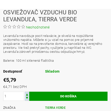
OSVIEŽOVAČ VZDUCHU BIO
LEVANDUĽA, TIERRA VERDE
Neohodnotené
Levanduľa navodzuje pocit relaxácie, je skvelá na rozpúšťanie
vnútorného napätia. Môžete si ju vziať na pomoc pre príjemné
zaspávanie. Hodí sa na prevoňanie domova, kancelárie aj verejného
priestoru. Vie tiež prekryť pachy, využijete ju napríklad na WC.
Levanduľa zároveň prirodzenou cestou odpudzuje hmyz.
Balenie: 100 ml sklenená fľaštička
Dostupnosť
Skladom
€5,79
€4,71 bez DPH
ZNAČKA
TIERRA VERDE