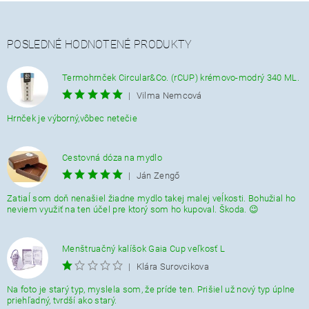
POSLEDNÉ HODNOTENÉ PRODUKTY
Termohrnček Circular&Co. (rCUP) krémovo-modrý 340 ML.
|
Vilma Nemcová
Hrnček je výborný,vôbec netečie
Cestovná dóza na mydlo
|
Ján Zengő
Zatiaĺ som doň nenašiel žiadne mydlo takej malej veĺkosti. Bohužial ho
neviem využiť na ten účel pre ktorý som ho kupoval. Škoda. 😉
Menštruačný kalíšok Gaia Cup veľkosť L
|
Klára Surovcikova
Na foto je starý typ, myslela som, že príde ten. Prišiel už nový typ úplne
priehľadný, tvrdší ako starý.