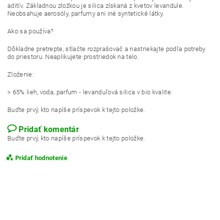
aditív. Základnou zložkou je silica získaná z kvetov levandule.
Neobsahuje aerosóly, parfumy ani iné syntetické látky.
Ako sa používa?
Dôkladne pretrepte, stlačte rozprašovač a nastriekajte podľa potreby
do priestoru. Neaplikujete prostriedok na telo.
Zloženie:
> 65% lieh, voda, parfum - levanduľová silica v bio kvalite.
Buďte prvý, kto napíše príspevok k tejto položke.
Pridať komentár
Buďte prvý, kto napíše príspevok k tejto položke.
Pridať hodnotenie