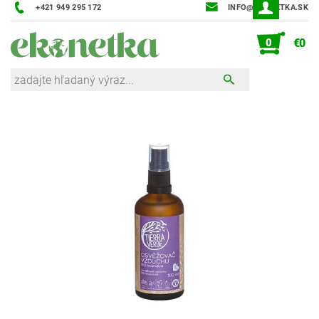
+421 949 295 172
INFO@EKONETKA.SK
0
€0