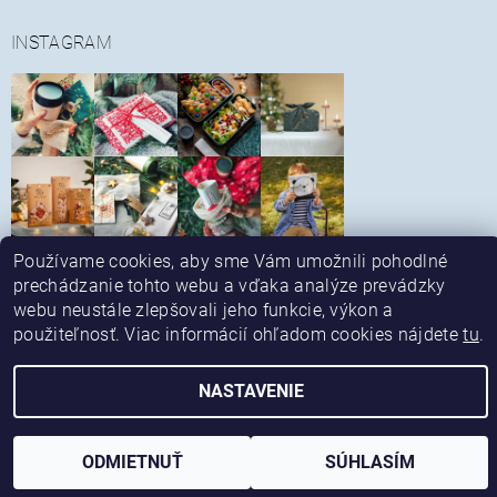
INSTAGRAM
Používame cookies, aby sme Vám umožnili pohodlné
Sledovať na Instagrame
prechádzanie tohto webu a vďaka analýze prevádzky
|
|
Obchodné podmienky
Reklamačný poriadok
|
|
Spôsob platby a dopravy
Alternatívne riešenie sporov
webu neustále zlepšovali jeho funkcie, výkon a
|
Kontaktné údaje
Ochrana osobných údajov
použiteľnosť. Viac informácií ohľadom cookies nájdete
tu
.
NASTAVENIE
Upraviť nastavenie cookies
2026 © ekonetka, všetky práva vyhradené
Vytvoril Shoptet
ODMIETNUŤ
SÚHLASÍM