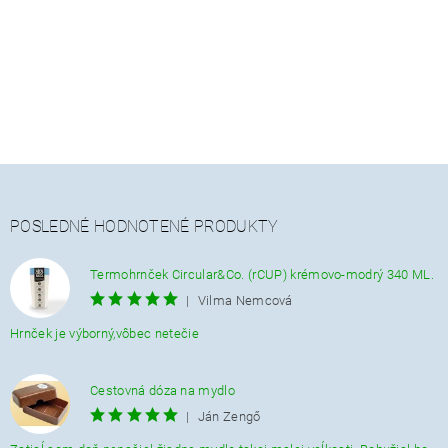
POSLEDNÉ HODNOTENÉ PRODUKTY
Termohrnček Circular&Co. (rCUP) krémovo-modrý 340 ML.
|
Vilma Nemcová
Hrnček je výborný,vôbec netečie
Cestovná dóza na mydlo
|
Ján Zengő