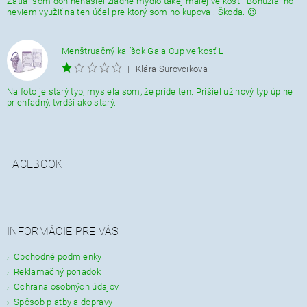
Zatiaĺ som doň nenašiel žiadne mydlo takej malej veĺkosti. Bohužial ho
neviem využiť na ten účel pre ktorý som ho kupoval. Škoda. 😉
Menštruačný kalíšok Gaia Cup veľkosť L
|
Klára Surovcikova
Na foto je starý typ, myslela som, že príde ten. Prišiel už nový typ úplne
priehľadný, tvrdší ako starý.
FACEBOOK
INFORMÁCIE PRE VÁS
Obchodné podmienky
Reklamačný poriadok
Ochrana osobných údajov
Spôsob platby a dopravy