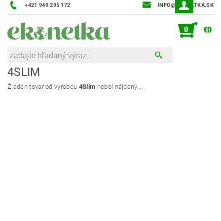
+421 949 295 172
INFO@EKONETKA.SK
0
€0
4SLIM
Žiaden tovar od výrobcu
4Slim
nebol nájdený....