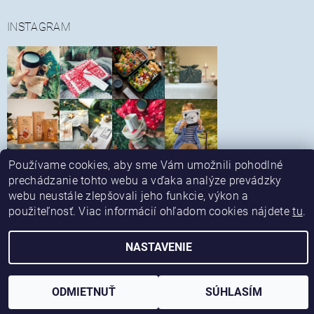
INSTAGRAM
Používame cookies, aby sme Vám umožnili pohodlné
Sledovať na Instagrame
prechádzanie tohto webu a vďaka analýze prevádzky
|
|
Obchodné podmienky
Reklamačný poriadok
|
|
Spôsob platby a dopravy
Alternatívne riešenie sporov
webu neustále zlepšovali jeho funkcie, výkon a
|
Kontaktné údaje
Ochrana osobných údajov
použiteľnosť. Viac informácií ohľadom cookies nájdete
tu
.
NASTAVENIE
Upraviť nastavenie cookies
2026 © ekonetka, všetky práva vyhradené
Vytvoril Shoptet
ODMIETNUŤ
SÚHLASÍM