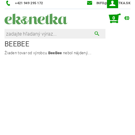
+421 949 295 172
INFO@EKONETKA.SK
0
€0
BEEBEE
Žiaden tovar od výrobcu
BeeBee
nebol nájdený....