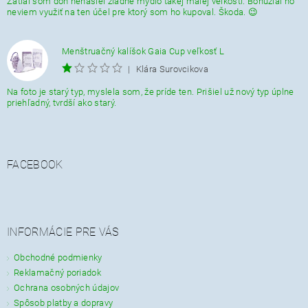
Zatiaĺ som doň nenašiel žiadne mydlo takej malej veĺkosti. Bohužial ho
neviem využiť na ten účel pre ktorý som ho kupoval. Škoda. 😉
Menštruačný kalíšok Gaia Cup veľkosť L
|
Klára Surovcikova
Na foto je starý typ, myslela som, že príde ten. Prišiel už nový typ úplne
priehľadný, tvrdší ako starý.
FACEBOOK
INFORMÁCIE PRE VÁS
Obchodné podmienky
Reklamačný poriadok
Ochrana osobných údajov
Spôsob platby a dopravy