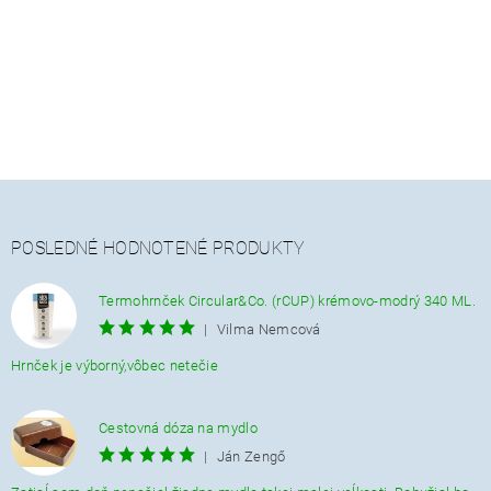
POSLEDNÉ HODNOTENÉ PRODUKTY
Termohrnček Circular&Co. (rCUP) krémovo-modrý 340 ML.
|
Vilma Nemcová
Hrnček je výborný,vôbec netečie
Cestovná dóza na mydlo
|
Ján Zengő