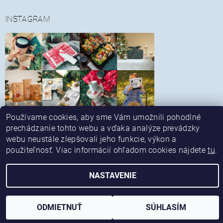
INSTAGRAM
Používame cookies, aby sme Vám umožnili pohodlné
Sledovať na Instagrame
prechádzanie tohto webu a vďaka analýze prevádzky
|
|
Obchodné podmienky
Reklamačný poriadok
|
|
Spôsob platby a dopravy
Alternatívne riešenie sporov
webu neustále zlepšovali jeho funkcie, výkon a
|
Kontaktné údaje
Ochrana osobných údajov
použiteľnosť. Viac informácií ohľadom cookies nájdete
tu
.
NASTAVENIE
Upraviť nastavenie cookies
2026 © ekonetka, všetky práva vyhradené
Vytvoril Shoptet
ODMIETNUŤ
SÚHLASÍM