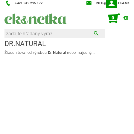
+421 949 295 172
INFO@EKONETKA.SK
0
€0
DR.NATURAL
Žiaden tovar od výrobcu
Dr.Natural
nebol nájdený....