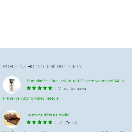
POSLEDNÉ HODNOTENÉ PRODUKTY
Termohrnček Circular&Co. (rCUP) krémovo-modrý 340 ML.
|
Vilma Nemcová
Hrnček je výborný,vôbec netečie
Cestovná dóza na mydlo
|
Ján Zengő