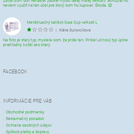
Zatiaĺ som doň nenašiel žiadne mydlo takej malej veĺkosti. Bohužial ho
neviem využiť na ten účel pre ktorý som ho kupoval. Škoda. 😉
Menštruačný kalíšok Gaia Cup veľkosť L
|
Klára Surovcikova
Na foto je starý typ, myslela som, že príde ten. Prišiel už nový typ úplne
priehľadný, tvrdší ako starý.
FACEBOOK
INFORMÁCIE PRE VÁS
Obchodné podmienky
Reklamačný poriadok
Ochrana osobných údajov
Spôsob platby a dopravy