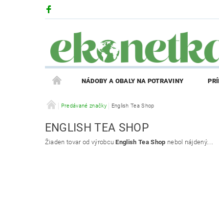
NÁDOBY A OBALY NA POTRAVINY
PR
PRODUKTY V ZĽAVE
Predávané značky
English Tea Shop
PRÍBEH EKONETKY
ENGLISH TEA SHOP
REGISTRÁCIA AFFILIATE PARTNERA
PRIHLÁS
Žiaden tovar od výrobcu
English Tea Shop
nebol nájdený....