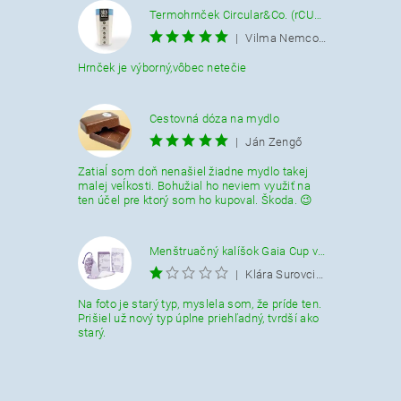
Termohrnček Circular&Co. (rCUP) krémovo-modrý 340 ML.
|
Vilma Nemcová
Hrnček je výborný,vôbec netečie
Cestovná dóza na mydlo
|
Ján Zengő
Zatiaĺ som doň nenašiel žiadne mydlo takej
malej veĺkosti. Bohužial ho neviem využiť na
ten účel pre ktorý som ho kupoval. Škoda. 😉
Menštruačný kalíšok Gaia Cup veľkosť L
|
Klára Surovcikova
Na foto je starý typ, myslela som, že príde ten.
Prišiel už nový typ úplne priehľadný, tvrdší ako
starý.