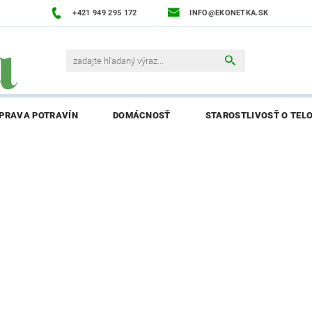
+421 949 295 172
INFO@EKONETKA.SK
ÍPRAVA POTRAVÍN
DOMÁCNOSŤ
STAROSTLIVOSŤ O TEL
NAPÍŠTE NÁM
PREDÁVANÉ ZNAČKY
BLOG
NAPÍ
ENIE AFFILIATE PARTNERA