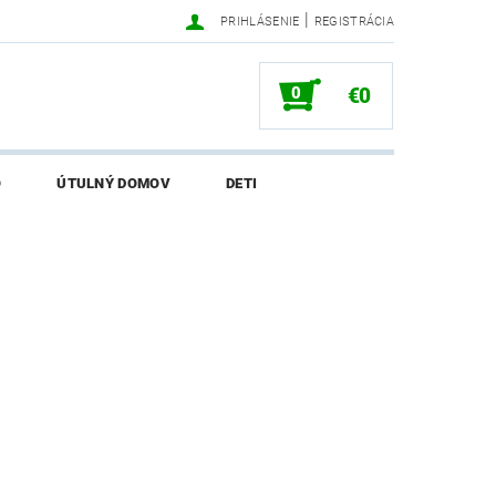
|
PRIHLÁSENIE
REGISTRÁCIA
0
€0
O
ÚTULNÝ DOMOV
DETI
SALI O EKONETKE