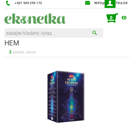
+421 949 295 172
INFO@EKONETKA.SK
0
€0
HEM
2
položiek celkom