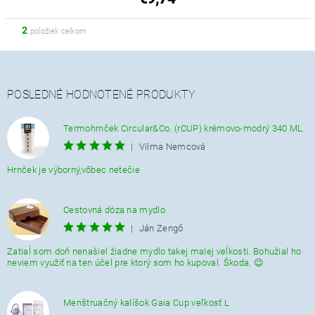
2
položiek celkom
POSLEDNÉ HODNOTENÉ PRODUKTY
Termohrnček Circular&Co. (rCUP) krémovo-modrý 340 ML.
|
Vilma Nemcová
Hrnček je výborný,vôbec netečie
Cestovná dóza na mydlo
|
Ján Zengő
Zatiaĺ som doň nenašiel žiadne mydlo takej malej veĺkosti. Bohužial ho
neviem využiť na ten účel pre ktorý som ho kupoval. Škoda. 😉
Menštruačný kalíšok Gaia Cup veľkosť L