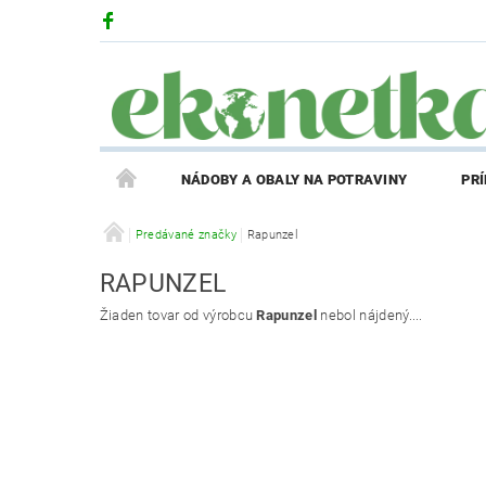
NÁDOBY A OBALY NA POTRAVINY
PR
PRODUKTY V ZĽAVE
Predávané značky
Rapunzel
PRÍBEH EKONETKY
RAPUNZEL
REGISTRÁCIA AFFILIATE PARTNERA
PRIHLÁS
Žiaden tovar od výrobcu
Rapunzel
nebol nájdený....