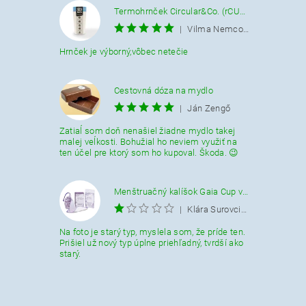
Termohrnček Circular&Co. (rCUP) krémovo-modrý 340 ML.
|
Vilma Nemcová
Hrnček je výborný,vôbec netečie
Cestovná dóza na mydlo
|
Ján Zengő
Zatiaĺ som doň nenašiel žiadne mydlo takej
malej veĺkosti. Bohužial ho neviem využiť na
ten účel pre ktorý som ho kupoval. Škoda. 😉
Menštruačný kalíšok Gaia Cup veľkosť L
|
Klára Surovcikova
Na foto je starý typ, myslela som, že príde ten.
Prišiel už nový typ úplne priehľadný, tvrdší ako
starý.