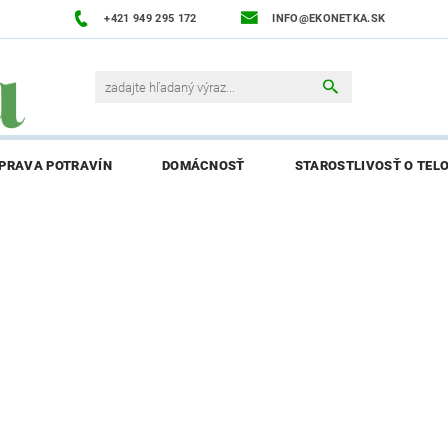
+421 949 295 172
INFO@EKONETKA.SK
ÍPRAVA POTRAVÍN
DOMÁCNOSŤ
STAROSTLIVOSŤ O TEL
NAPÍŠTE NÁM
PREDÁVANÉ ZNAČKY
BLOG
NAPÍ
ENIE AFFILIATE PARTNERA