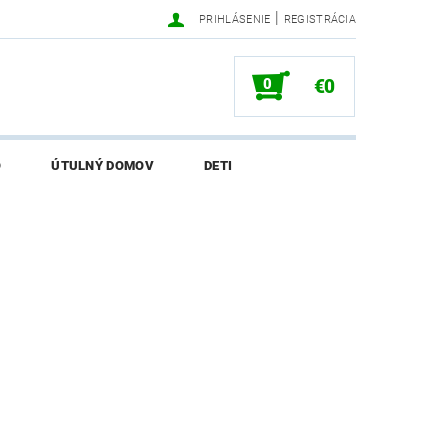
|
PRIHLÁSENIE
REGISTRÁCIA
0
€0
O
ÚTULNÝ DOMOV
DETI
SALI O EKONETKE