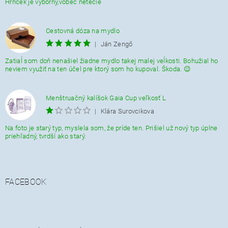
Hrnček je výborný,vôbec netečie
Cestovná dóza na mydlo
|
Ján Zengő
Zatiaĺ som doň nenašiel žiadne mydlo takej malej veĺkosti. Bohužial ho
neviem využiť na ten účel pre ktorý som ho kupoval. Škoda. 😉
Menštruačný kalíšok Gaia Cup veľkosť L
|
Klára Surovcikova
Na foto je starý typ, myslela som, že príde ten. Prišiel už nový typ úplne
priehľadný, tvrdší ako starý.
FACEBOOK