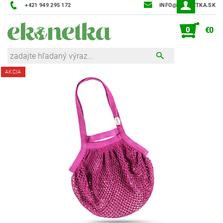
+421 949 295 172
INFO@EKONETKA.SK
0
€0
AKCIA