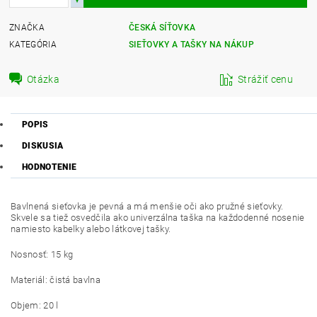
ZNAČKA
ČESKÁ SÍŤOVKA
KATEGÓRIA
SIEŤOVKY A TAŠKY NA NÁKUP
Otázka
Strážiť cenu
POPIS
DISKUSIA
HODNOTENIE
Bavlnená sieťovka je pevná a má menšie oči ako pružné sieťovky.
Skvele sa tiež osvedčila ako univerzálna taška na každodenné nosenie
namiesto kabelky alebo látkovej tašky.
Nosnosť: 15 kg
Materiál: čistá bavlna
Objem: 20 l