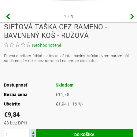
1
z 3
SIEŤOVÁ TAŠKA CEZ RAMENO -
BAVLNENÝ KOŠ - RUŽOVÁ
Neohodnotené
Pevná a pritom ľahká sieťovka z čistej bavlny. Vďaka dvom párom uší
sa dá nosiť v ruke, cez rameno i na chrbte ako baťoh.
Dostupnosť
Skladom
Bežná cena
€11,78
Ušetríte
€1,94
(–16 %)
€9,84
€8 bez DPH