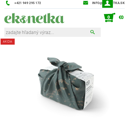
+421 949 295 172
INFO@EKONETKA.SK
0
€0
AKCIA