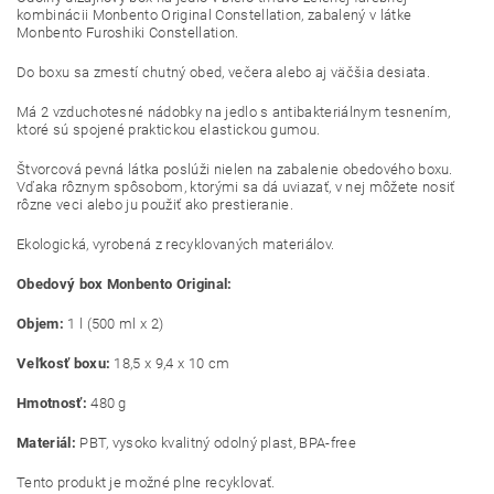
kombinácii Monbento Original Constellation, zabalený v látke
Monbento Furoshiki Constellation.
Do boxu sa zmestí chutný obed, večera alebo aj väčšia desiata.
Má 2 vzduchotesné nádobky na jedlo s antibakteriálnym tesnením,
ktoré sú spojené praktickou elastickou gumou.
Štvorcová pevná látka poslúži nielen na zabalenie obedového boxu.
Vďaka rôznym spôsobom, ktorými sa dá uviazať, v nej môžete nosiť
rôzne veci alebo ju použiť ako prestieranie.
Ekologická, vyrobená z recyklovaných materiálov.
Obedový box Monbento Original:
Objem:
1 l (500 ml x 2)
Veľkosť boxu:
18,5 x 9,4 x 10 cm
Hmotnosť:
480 g
Materiál:
PBT, vysoko kvalitný odolný plast, BPA-free
Tento produkt je možné plne recyklovať.