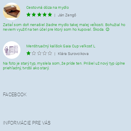
Cestovná dóza na mydlo
|
Ján Zengő
Zatiaĺ som doň nenašiel žiadne mydlo takej malej veĺkosti. Bohužial ho
neviem využiť na ten účel pre ktorý som ho kupoval. Škoda. 😉
Menštruačný kalíšok Gaia Cup veľkosť L
|
Klára Surovcikova
Na foto je starý typ, myslela som, že príde ten. Prišiel už nový typ úplne
priehľadný, tvrdší ako starý.
FACEBOOK
INFORMÁCIE PRE VÁS