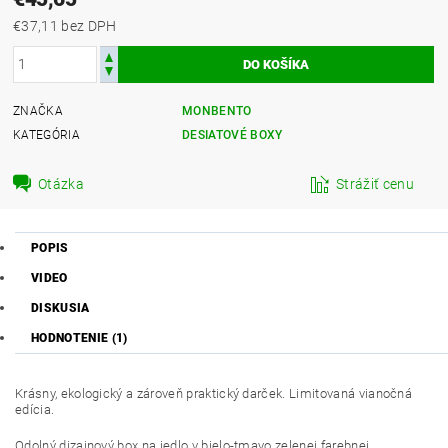
€37,11 bez DPH
ZNAČKA
MONBENTO
KATEGÓRIA
DESIATOVÉ BOXY
Otázka
Strážiť cenu
POPIS
VIDEO
DISKUSIA
HODNOTENIE (1)
Krásny, ekologický a zároveň praktický darček. Limitovaná vianočná
edícia.
Odolný dizajnový box na jedlo v bielo-tmavo zelenej farebnej