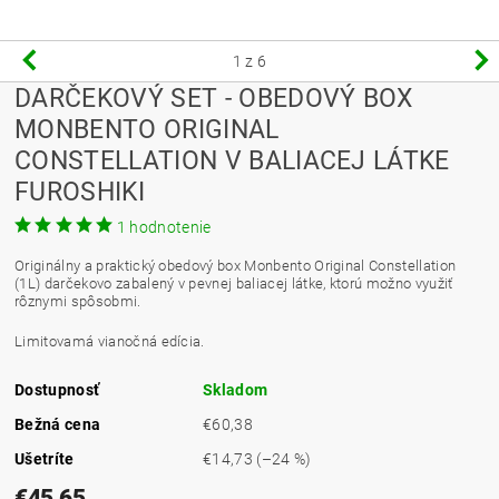
1
z 6
DARČEKOVÝ SET - OBEDOVÝ BOX
MONBENTO ORIGINAL
CONSTELLATION V BALIACEJ LÁTKE
FUROSHIKI
1 hodnotenie
Originálny a praktický obedový box Monbento Original Constellation
(1L) darčekovo zabalený v pevnej baliacej látke, ktorú možno využiť
rôznymi spôsobmi.
Limitovamá vianočná edícia.
Dostupnosť
Skladom
Bežná cena
€60,38
Ušetríte
€14,73
(–24 %)
€45,65