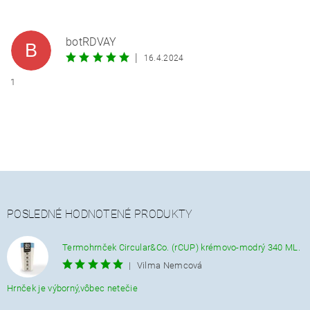
botRDVAY
B
|
16.4.2024
1
POSLEDNÉ HODNOTENÉ PRODUKTY
Termohrnček Circular&Co. (rCUP) krémovo-modrý 340 ML.
|
Vilma Nemcová
Hrnček je výborný,vôbec netečie