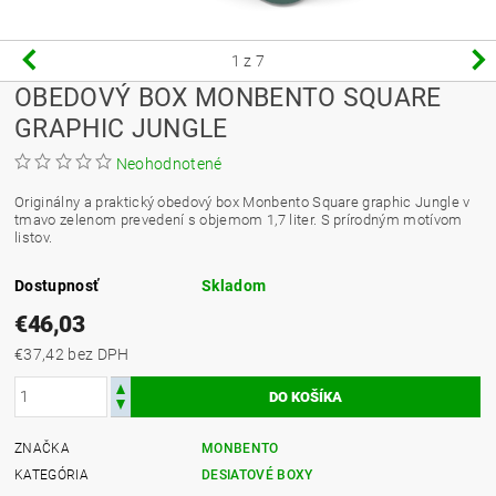
1
z 7
OBEDOVÝ BOX MONBENTO SQUARE
GRAPHIC JUNGLE
Neohodnotené
Originálny a praktický obedový box Monbento Square graphic Jungle v
tmavo zelenom prevedení s objemom 1,7 liter. S prírodným motívom
listov.
Dostupnosť
Skladom
€46,03
€37,42 bez DPH
ZNAČKA
MONBENTO
KATEGÓRIA
DESIATOVÉ BOXY