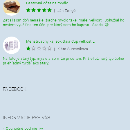
Cestovná dóza na mydlo
|
Ján Zengő
Zatiaĺ som doň nenašiel žiadne mydlo takej malej veĺkosti. Bohužial ho
neviem využiť na ten účel pre ktorý som ho kupoval. Škoda. 😉
Menštruačný kalíšok Gaia Cup veľkosť L
|
Klára Surovcikova
Na foto je starý typ, myslela som, že príde ten. Prišiel už nový typ úplne
priehľadný, tvrdší ako starý.
FACEBOOK
INFORMÁCIE PRE VÁS
Obchodné podmienky