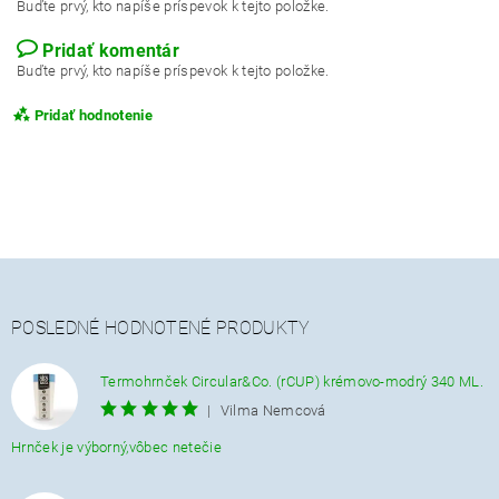
Buďte prvý, kto napíše príspevok k tejto položke.
Pridať komentár
Buďte prvý, kto napíše príspevok k tejto položke.
Pridať hodnotenie
POSLEDNÉ HODNOTENÉ PRODUKTY
Termohrnček Circular&Co. (rCUP) krémovo-modrý 340 ML.
|
Vilma Nemcová
Hrnček je výborný,vôbec netečie