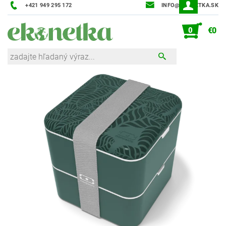
+421 949 295 172
INFO@EKONETKA.SK
0
€0