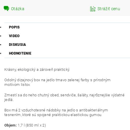
Otázka
Strážiť cenu
POPIS
VIDEO
DISKUSIA
HODNOTENIE
Krásny, ekologický a zároveň praktický.
Odolný dizajnový box na jedlo tmavo zelenej farby s prírodným
motívom listov.
Zmestí sa do neho chutný obed, sendviče, šaláty, najrôznejšie výdatné
jedlá.
Box má 2 vzduchotesné nádobky na jedlo s antibakteriálnym
tesnením, ktoré sú spojené praktickou elastickou gumou.
Objem:
1,7 l (850 ml x 2)