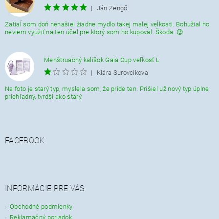
|
Ján Zengő
Zatiaĺ som doň nenašiel žiadne mydlo takej malej veĺkosti. Bohužial ho
neviem využiť na ten účel pre ktorý som ho kupoval. Škoda. 😉
Menštruačný kalíšok Gaia Cup veľkosť L
|
Klára Surovcikova
Na foto je starý typ, myslela som, že príde ten. Prišiel už nový typ úplne
priehľadný, tvrdší ako starý.
FACEBOOK
INFORMÁCIE PRE VÁS
Obchodné podmienky
Reklamačný poriadok