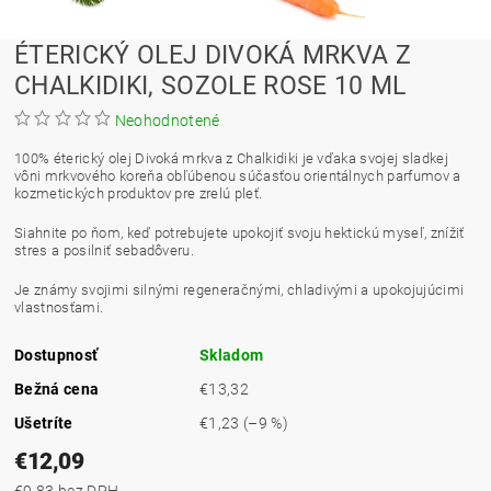
ÉTERICKÝ OLEJ DIVOKÁ MRKVA Z
CHALKIDIKI, SOZOLE ROSE 10 ML
Neohodnotené
100% éterický olej Divoká mrkva z Chalkidiki je vďaka svojej sladkej
vôni mrkvového koreňa obľúbenou súčasťou orientálnych parfumov a
kozmetických produktov pre zrelú pleť.
Siahnite po ňom, keď potrebujete upokojiť svoju hektickú myseľ, znížiť
stres a posilniť sebadôveru.
Je známy svojimi silnými regeneračnými, chladivými a upokojujúcimi
vlastnosťami.
Dostupnosť
Skladom
Bežná cena
€13,32
Ušetríte
€1,23
(–9 %)
€12,09
€9,83 bez DPH