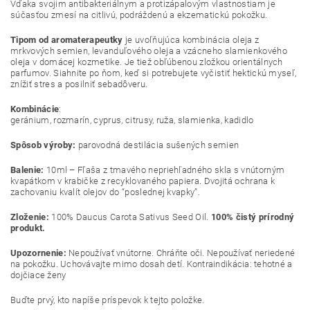
Vďaka svojim antibakteriálnym a protizápalovým vlastnostiam je
súčasťou zmesí na citlivú, podráždenú a ekzematickú pokožku.
Tipom
od aromaterapeutky
je uvoľňujúca kombinácia oleja z
mrkvových semien,
levanduľového oleja
a vzácneho
slamienkového
oleja
v domácej kozmetike. Je tiež obľúbenou zložkou orientálnych
parfumov. Siahnite po ňom, keď si potrebujete vyčistiť hektickú myseľ,
znížiť stres a posilniť sebadôveru.
Kombinácie
:
geránium
,
rozmarín
,
cyprus
,
citrusy
,
ruža
,
slamienka
,
kadidlo
Spôsob výroby:
parovodná destilácia sušených semien
Balenie:
10ml – Fľaša z tmavého nepriehľadného skla s vnútorným
kvapátkom v krabičke z recyklovaného papiera. Dvojitá ochrana k
zachovaniu kvalít olejov do “poslednej kvapky”.
Zloženie:
100% Daucus Carota Sativus Seed Oil.
100% čistý prírodný
produkt.
Upozornenie:
Nepoužívať vnútorne. Chráňte oči. Nepoužívať neriedené
na pokožku. Uchovávajte mimo dosah detí.
Kontraindikácia: tehotné a
dojčiace ženy
Buďte prvý, kto napíše príspevok k tejto položke.