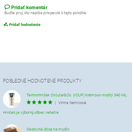
Pridať komentár
Buďte prvý, kto napíše príspevok k tejto položke.
Pridať hodnotenie
POSLEDNÉ HODNOTENÉ PRODUKTY
Termohrnček Circular&Co. (rCUP) krémovo-modrý 340 ML.
|
Vilma Nemcová
Hrnček je výborný,vôbec netečie
Cestovná dóza na mydlo