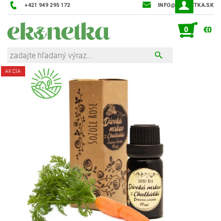
+421 949 295 172
INFO@EKONETKA.SK
0
€0
AKCIA