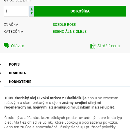
ZNAČKA
SOZOLE ROSE
KATEGÓRIA
ESENCIÁLNE OLEJE
Otázka
Strážiť cenu
POPIS
DISKUSIA
HODNOTENIE
100% éterický olej Divoká mrkva z Chalkidiki
je
spolu so vzácnym
ružovým a slamienkovým olejom
známy svojimi silnými
regeneračnými, hojivými a zjemňujúcimi účinkami na zrelú pleť.
Často býva súčasťou kozmetických produktov určených pre tento typ
pleti. Má tiež chladivé účinky, ktoré upokojujú podráždenú pokožku.
Jeho tonizujúce a antioxidačné účinky zlepšujú pružnosť pokožky.