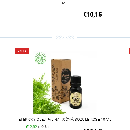
ML
€10,15
AKCIA
L
ÉTERICKÝ OLEJ PALINA ROČNÁ, SOZOLE ROSE 10 ML
€12,82
(–9 %)