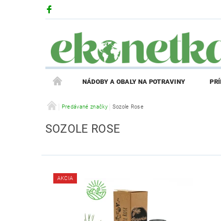
NÁDOBY A OBALY NA POTRAVINY
PR
PRODUKTY V ZĽAVE
Predávané značky
Sozole Rose
PRÍBEH EKONETKY
SOZOLE ROSE
REGISTRÁCIA AFFILIATE PARTNERA
PRIHLÁS
AKCIA