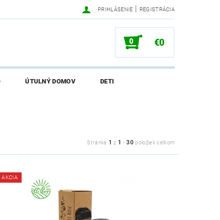
|
PRIHLÁSENIE
REGISTRÁCIA
0
€0
O
ÚTULNÝ DOMOV
DETI
SALI O EKONETKE
1
1
30
Stránka
z
-
položiek celkom
AKCIA