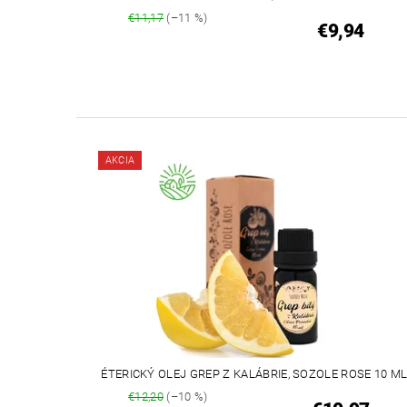
€11,17
(–11 %)
€9,94
AKCIA
ÉTERICKÝ OLEJ GREP Z KALÁBRIE, SOZOLE ROSE 10 M
€12,20
(–10 %)