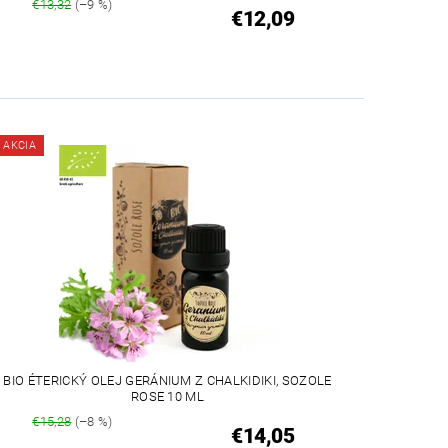
€13,32
(–9 %)
€12,09
AKCIA
BIO ÉTERICKÝ OLEJ GERÁNIUM Z CHALKIDIKI, SOZOLE
ROSE 10 ML
€15,28
(–8 %)
€14,05