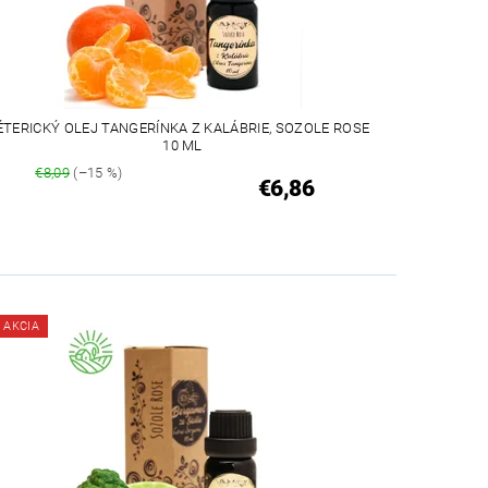
ÉTERICKÝ OLEJ TANGERÍNKA Z KALÁBRIE, SOZOLE ROSE
10 ML
€8,09
(–15 %)
€6,86
AKCIA