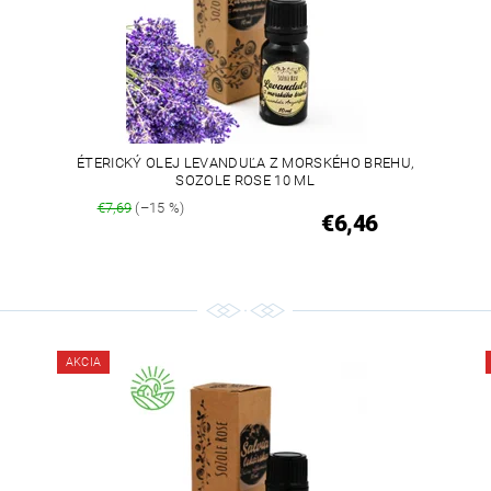
L
ÉTERICKÝ OLEJ LEVANDUĽA Z MORSKÉHO BREHU,
SOZOLE ROSE 10 ML
€7,69
(–15 %)
€6,46
AKCIA