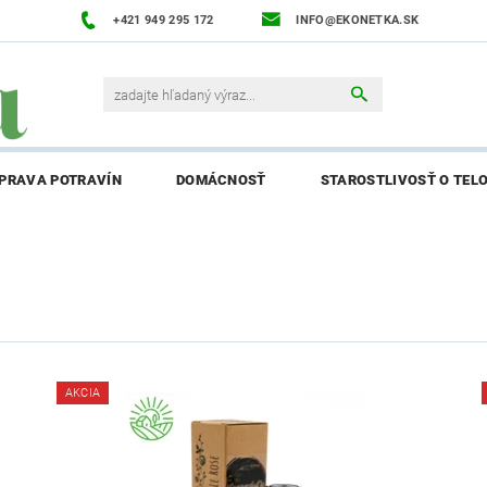
+421 949 295 172
INFO@EKONETKA.SK
ÍPRAVA POTRAVÍN
DOMÁCNOSŤ
STAROSTLIVOSŤ O TEL
NAPÍŠTE NÁM
PREDÁVANÉ ZNAČKY
BLOG
NAPÍ
ENIE AFFILIATE PARTNERA
AKCIA