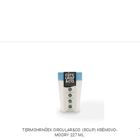
TERMOHRNČEK CIRCULAR&CO. (RCUP) KRÉMOVO-
MODRÝ 227 ML.