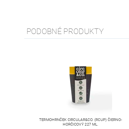
PODOBNÉ PRODUKTY
TERMOHRNČEK CIRCULAR&CO. (RCUP) ČIERNO-
HORČICOVÝ 227 ML.