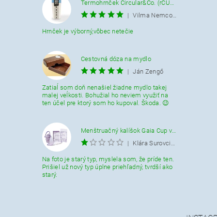
Termohrnček Circular&Co. (rCUP) krémovo-modrý 340 ML.
|
Vilma Nemcová
Hrnček je výborný,vôbec netečie
Cestovná dóza na mydlo
|
Ján Zengő
Zatiaĺ som doň nenašiel žiadne mydlo takej
malej veĺkosti. Bohužial ho neviem využiť na
ten účel pre ktorý som ho kupoval. Škoda. 😉
Menštruačný kalíšok Gaia Cup veľkosť L
|
Klára Surovcikova
Na foto je starý typ, myslela som, že príde ten.
Prišiel už nový typ úplne priehľadný, tvrdší ako
starý.