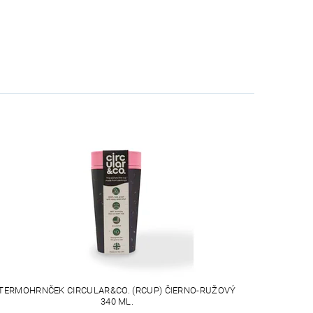
TERMOHRNČEK CIRCULAR&CO. (RCUP) ČIERNO-RUŽOVÝ
340 ML.