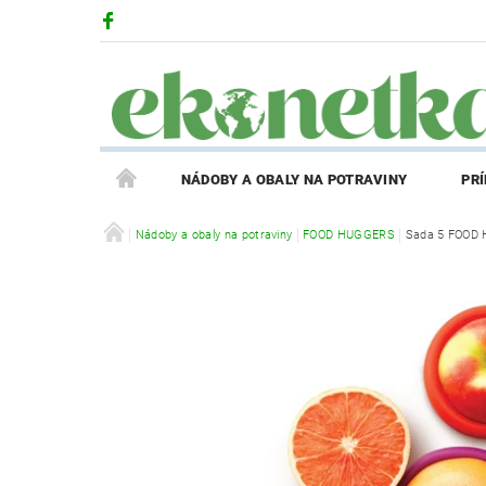
NÁDOBY A OBALY NA POTRAVINY
PR
PRODUKTY V ZĽAVE
Nádoby a obaly na potraviny
FOOD HUGGERS
PRÍBEH EKONETKY
Sada 5 FOOD
REGISTRÁCIA AFFILIATE PARTNERA
PRIHLÁS