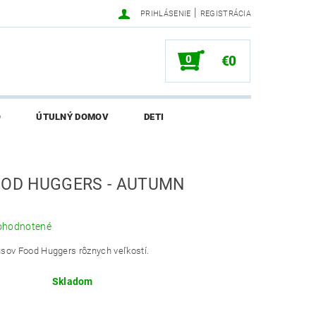
|
PRIHLÁSENIE
REGISTRÁCIA
0
€0
O
ÚTULNÝ DOMOV
DETI
SALI O EKONETKE
OOD HUGGERS - AUTUMN
ohodnotené
sov Food Huggers rôznych veľkostí.
Skladom