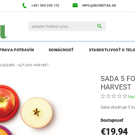
+421 949 295 172
INFO@EKONETKA.SK
ÍPRAVA POTRAVÍN
DOMÁCNOSŤ
STAROSTLIVOSŤ O TEL
 HUGGERS - AUTUMN HARVEST
NAPÍŠTE NÁM
PREDÁVANÉ ZNAČKY
BLOG
NAPÍ
SADA 5 F
ENIE AFFILIATE PARTNERA
HARVEST
Ne
Sada obsahuje 5 ku
Dostupnosť
€19,94