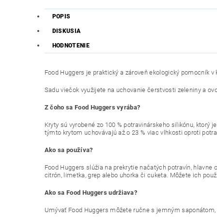
POPIS
DISKUSIA
HODNOTENIE
Food Huggers je praktický a zároveň ekologický pomocník v 
Sadu viečok využijete na uchovanie čerstvosti zeleniny a ovo
Z čoho sa Food Huggers vyrába?
Kryty sú vyrobené zo 100 % potravinárskeho silikónu, ktorý je
týmto krytom uchovávajú až o 23 % viac vlhkosti oproti potrav
Ako sa používa?
Food Huggers slúžia na prekrytie načatých potravín, hlavne ov
citrón, limetka, grep alebo uhorka či cuketa. Môžete ich použ
Ako sa Food Huggers udržiava?
Umývať Food Huggers môžete ručne s jemným saponátom, ale