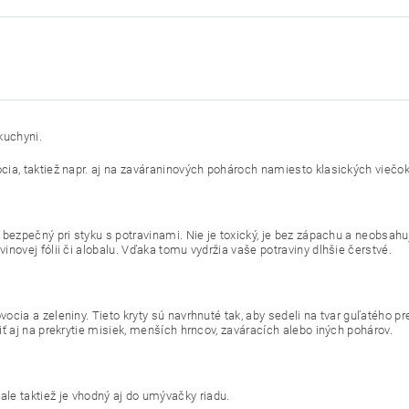
kuchyni.
cia, taktiež napr. aj na zaváraninových pohároch namiesto klasických viečok,
 bezpečný pri styku s potravinami. Nie je toxický, je bez zápachu a neobsahuje
inovej fólii či alobalu. Vďaka tomu vydržia vaše potraviny dlhšie čerstvé.
ocia a zeleniny. Tieto kryty sú navrhnuté tak, aby sedeli na tvar guľatého p
iť aj na prekrytie misiek, menších hrncov, zaváracích alebo iných pohárov.
 taktiež je vhodný aj do umývačky riadu.