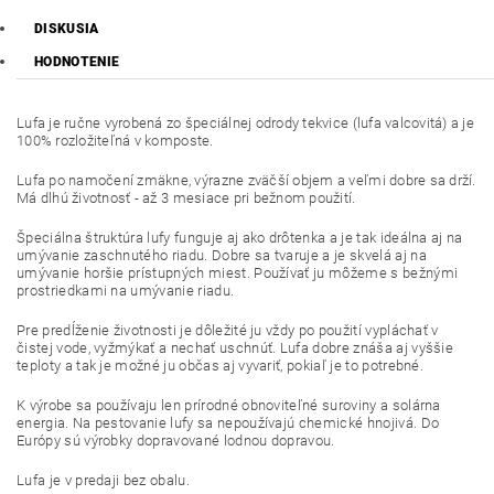
DISKUSIA
HODNOTENIE
Lufa je ručne vyrobená zo špeciálnej odrody tekvice (lufa valcovitá) a je
100% rozložiteľná v komposte.
Lufa po namočení zmäkne, výrazne zväčší objem a veľmi dobre sa drží.
Má dlhú životnosť - až 3 mesiace pri bežnom použití.
Špeciálna štruktúra lufy funguje aj ako drôtenka a je tak ideálna aj na
umývanie zaschnutého riadu. Dobre sa tvaruje a je skvelá aj na
umývanie horšie prístupných miest. Používať ju môžeme s bežnými
prostriedkami na umývanie riadu.
Pre predĺženie životnosti je dôležité ju vždy po použití vypláchať v
čistej vode, vyžmýkať a nechať uschnúť. Lufa dobre znáša aj vyššie
teploty a tak je možné ju občas aj vyvariť, pokiaľ je to potrebné.
K výrobe sa používaju len prírodné obnoviteľné suroviny a solárna
energia. Na pestovanie lufy sa nepoužívajú chemické hnojivá. Do
Európy sú výrobky dopravované lodnou dopravou.
Lufa je v predaji bez obalu.