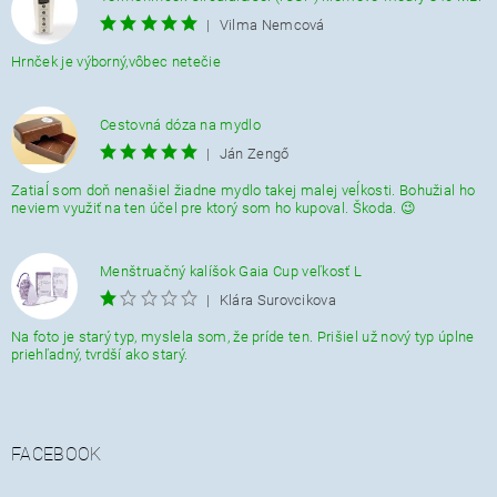
|
Vilma Nemcová
Hrnček je výborný,vôbec netečie
Cestovná dóza na mydlo
|
Ján Zengő
Zatiaĺ som doň nenašiel žiadne mydlo takej malej veĺkosti. Bohužial ho
neviem využiť na ten účel pre ktorý som ho kupoval. Škoda. 😉
Menštruačný kalíšok Gaia Cup veľkosť L
|
Klára Surovcikova
Na foto je starý typ, myslela som, že príde ten. Prišiel už nový typ úplne
priehľadný, tvrdší ako starý.
FACEBOOK