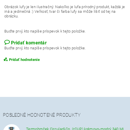
Obrázok lufy je len ilustračný. Nakoľko je lufa prírodný produkt, každá je
iná a jedinečná :) Veľkosť, tvar či farba lufy sa môže líšiť od tej na
obrázku.
Buďte prvý, kto napíše príspevok k tejto položke.
Pridať komentár
Buďte prvý, kto napíše príspevok k tejto položke.
Pridať hodnotenie
POSLEDNÉ HODNOTENÉ PRODUKTY
Termohrnček Circular&Co. (rCUP) krémovo-modrý 340 ML.