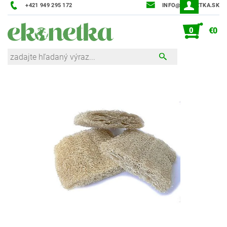
+421 949 295 172
INFO@EKONETKA.SK
0
€0