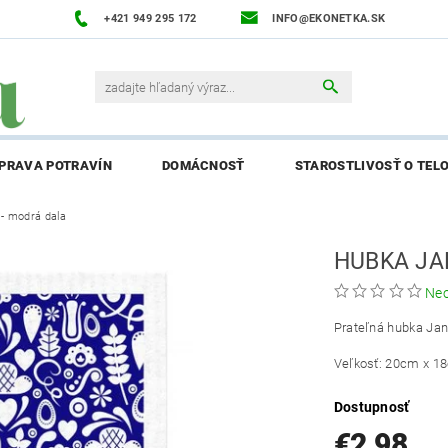
+421 949 295 172
INFO@EKONETKA.SK
ÍPRAVA POTRAVÍN
DOMÁCNOSŤ
STAROSTLIVOSŤ O TEL
- modrá dala
NAPÍŠTE NÁM
PREDÁVANÉ ZNAČKY
BLOG
NAPÍ
HUBKA JA
ENIE AFFILIATE PARTNERA
Ne
Prateľná hubka Ja
Veľkosť: 20cm x 1
Dostupnosť
€2,98