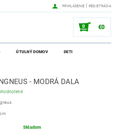
|
PRIHLÁSENIE
REGISTRÁCIA
0
€0
O
ÚTULNÝ DOMOV
DETI
SALI O EKONETKE
NGNEUS - MODRÁ DALA
ohodnotené
ngneus.
8cm
Skladom