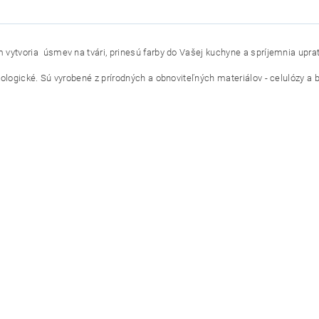
vytvoria úsmev na tvári, prinesú farby do Vašej kuchyne a spríjemnia upra
ologické. Sú vyrobené z prírodných a obnoviteľných materiálov - celulózy a b