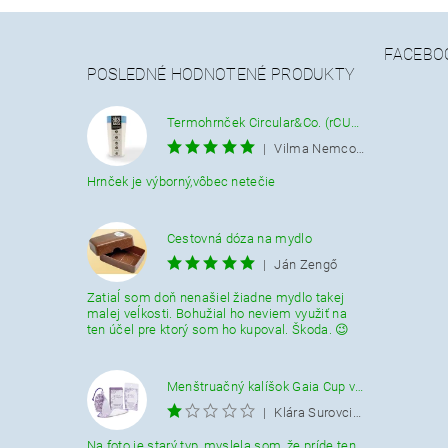
FACEBO
POSLEDNÉ HODNOTENÉ PRODUKTY
Termohrnček Circular&Co. (rCUP) krémovo-modrý 340 ML.
|
Vilma Nemcová
Hrnček je výborný,vôbec netečie
Cestovná dóza na mydlo
|
Ján Zengő
Zatiaĺ som doň nenašiel žiadne mydlo takej
malej veĺkosti. Bohužial ho neviem využiť na
ten účel pre ktorý som ho kupoval. Škoda. 😉
Menštruačný kalíšok Gaia Cup veľkosť L
|
Klára Surovcikova
Na foto je starý typ, myslela som, že príde ten.