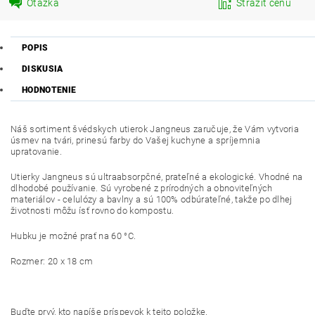
Otázka
Strážiť cenu
POPIS
DISKUSIA
HODNOTENIE
Náš sortiment švédskych utierok Jangneus zaručuje, že Vám vytvoria
úsmev na tvári, prinesú farby do Vašej kuchyne a spríjemnia
upratovanie.
Utierky Jangneus sú ultraabsorpčné, prateľné a ekologické. Vhodné na
dlhodobé používanie. Sú vyrobené z prírodných a obnoviteľných
materiálov - celulózy a bavlny a sú 100% odbúrateľné, takže po dlhej
životnosti môžu ísť rovno do kompostu.
Hubku je možné prať na 60 °C.
Rozmer: 20 x 18 cm
Buďte prvý, kto napíše príspevok k tejto položke.