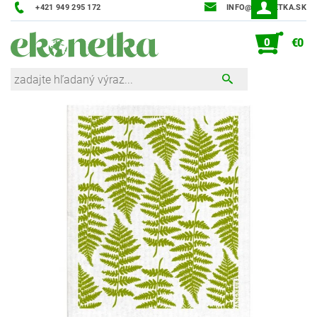
+421 949 295 172
INFO@EKONETKA.SK
0
€0