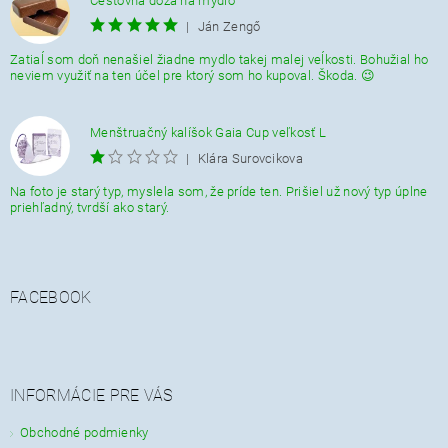
Cestovná dóza na mydlo
|
Ján Zengő
Zatiaĺ som doň nenašiel žiadne mydlo takej malej veĺkosti. Bohužial ho
neviem využiť na ten účel pre ktorý som ho kupoval. Škoda. 😉
Menštruačný kalíšok Gaia Cup veľkosť L
|
Klára Surovcikova
Na foto je starý typ, myslela som, že príde ten. Prišiel už nový typ úplne
priehľadný, tvrdší ako starý.
FACEBOOK
INFORMÁCIE PRE VÁS
Obchodné podmienky