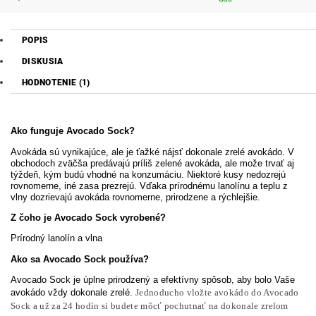
POPIS
DISKUSIA
HODNOTENIE (1)
Ako funguje Avocado Sock?
Avokáda sú vynikajúce, ale je ťažké nájsť dokonale zrelé avokádo. V
obchodoch zväčša predávajú príliš zelené avokáda, ale može trvať aj
týždeň, kým budú vhodné na konzumáciu. Niektoré kusy nedozrejú
rovnomerne, iné zasa prezrejú. Vďaka prírodnému lanolínu a teplu z
vlny dozrievajú avokáda rovnomerne, prirodzene a rýchlejšie.
Z čoho je Avocado Sock vyrobené?
Prírodný lanolín a vlna
Ako sa Avocado Sock používa?
Avocado Sock je úplne prirodzený a efektívny spôsob, aby bolo Vaše
avokádo vždy dokonale zrelé.
Jednoducho vložte avokádo do Avocado
Sock a už za 24 hodín si budete môcť pochutnať na dokonale zrelom