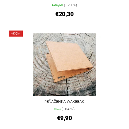
€25,52
(–20 %)
€20,30
AKCIA
PEŇAŽENKA WAKEBAG
€28
(–64 %)
€9,90