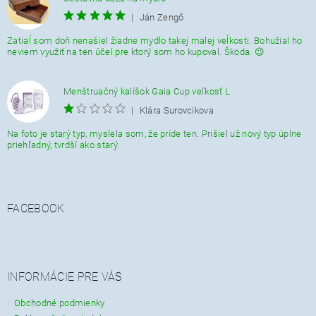
|
Ján Zengő
Zatiaĺ som doň nenašiel žiadne mydlo takej malej veĺkosti. Bohužial ho
neviem využiť na ten účel pre ktorý som ho kupoval. Škoda. 😉
Menštruačný kalíšok Gaia Cup veľkosť L
|
Klára Surovcikova
Na foto je starý typ, myslela som, že príde ten. Prišiel už nový typ úplne
priehľadný, tvrdší ako starý.
FACEBOOK
INFORMÁCIE PRE VÁS
Obchodné podmienky