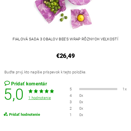
FIALOVÁ SADA 3 OBALOV BEE'S WRAP RÔZNYCH VEĽKOSTÍ
€26,49
Buďte prvý, kto napíše príspevok k tejto položke.
Pridať komentár
5,0
5
1x
4
0x
1 hodnotenie
3
0x
2
0x
Pridať hodnotenie
1
0x