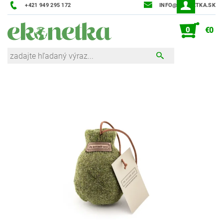
+421 949 295 172
INFO@EKONETKA.SK
0
€0