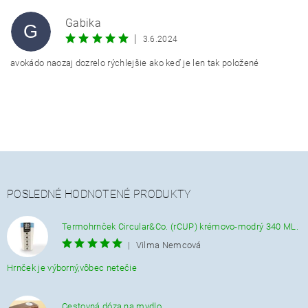
Gabika
G
|
3.6.2024
avokádo naozaj dozrelo rýchlejšie ako keď je len tak položené
POSLEDNÉ HODNOTENÉ PRODUKTY
Termohrnček Circular&Co. (rCUP) krémovo-modrý 340 ML.
|
Vilma Nemcová
Hrnček je výborný,vôbec netečie
Cestovná dóza na mydlo