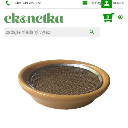
+421 949 295 172
INFO@EKONETKA.SK
0
€0