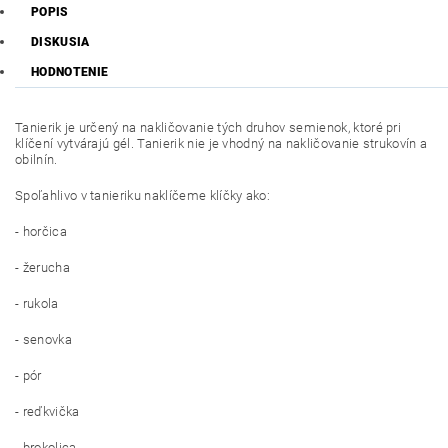
POPIS
DISKUSIA
HODNOTENIE
Tanierik je určený na nakličovanie tých druhov semienok, ktoré pri
klíčení vytvárajú gél. Tanierik nie je vhodný na nakličovanie strukovín a
obilnín.
Spoľahlivo v tanieriku naklíčeme klíčky ako:
- horčica
- žerucha
- rukola
- senovka
- pór
- reďkvička
- brokolica