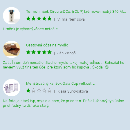
Termohrnček Circular&Co. (rCUP) krémovo-modrý 340 ML.
|
Vilma Nemcová
Hrnček je výborný,vôbec netečie
Cestovná dóza na mydlo
|
Ján Zengő
Zatiaĺ som doň nenašiel žiadne mydlo takej malej veĺkosti. Bohužial ho
neviem využiť na ten účel pre ktorý som ho kupoval. Škoda. 😉
Menštruačný kalíšok Gaia Cup veľkosť L
|
Klára Surovcikova
Na foto je starý typ, myslela som, že príde ten. Prišiel už nový typ úplne
priehľadný, tvrdší ako starý.