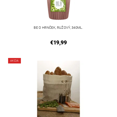
BE O HRNČEK, RUŽOVÝ, 340ML.
€19,99
AKCIA