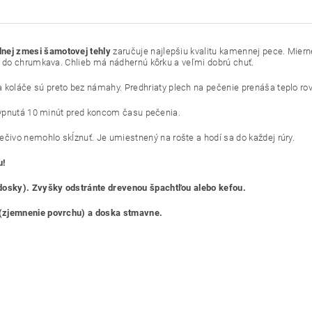
dnej
zmesi šamotovej tehly
zaručuje najlepšiu kvalitu kamennej pece.
Miern
né do chrumkava.
Chlieb má nádhernú kôrku a veľmi dobrú chuť.
a koláče sú preto bez námahy.
Predhriaty plech na pečenie prenáša teplo ro
a vypnutá 10 minút pred koncom času pečenia.
ečivo nemohlo skĺznuť.
Je umiestnený na rošte a hodí sa do každej rúry.
u!
 dosky). Zvyšky odstránte drevenou špachtľou alebo kefou.
“ (zjemnenie povrchu) a doska stmavne.