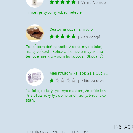
|
Vilma Nemcová
Hrnček je výborný,vôbec netečie
Cestovná dóza na mydlo
|
Ján Zengő
Zatiaĺ som doň nenašiel žiadne mydlo takej
malej veĺkosti. Bohužial ho neviem využiť na
ten účel pre ktorý som ho kupoval. Škoda. 😉
Menštruačný kalíšok Gaia Cup veľkosť L
|
Klára Surovcikova
Na foto je starý typ, myslela som, že príde ten.
Prišiel už nový typ úplne priehľadný, tvrdší ako
starý.
INSTAG
PRIJÍMAME ONLINE PLATBY