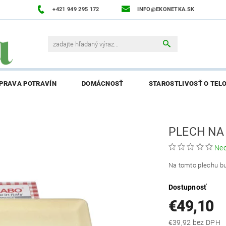
+421 949 295 172
INFO@EKONETKA.SK
ÍPRAVA POTRAVÍN
DOMÁCNOSŤ
STAROSTLIVOSŤ O TEL
NAPÍŠTE NÁM
PREDÁVANÉ ZNAČKY
BLOG
NAPÍ
PLECH NA
ENIE AFFILIATE PARTNERA
Ne
Na tomto plechu bud
Dostupnosť
€49,10
€39,92 bez DPH