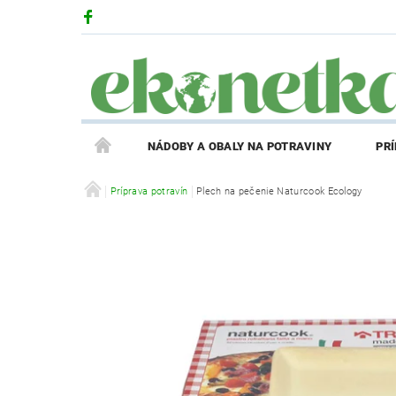
NÁDOBY A OBALY NA POTRAVINY
PR
PRODUKTY V ZĽAVE
Príprava potravín
Plech na pečenie Naturcook Ecology
PRÍBEH EKONETKY
REGISTRÁCIA AFFILIATE PARTNERA
PRIHLÁS