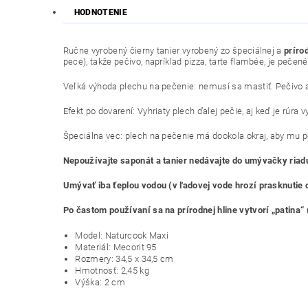
HODNOTENIE
Ručne vyrobený čierny tanier vyrobený zo špeciálnej a
príro
pece), takže pečivo, napríklad pizza, tarte flambée, je peče
Veľká výhoda plechu na pečenie: nemusí sa mastiť.
Pečivo 
Efekt po dovarení:
Vyhriaty plech ďalej pečie, aj keď je rúr
Špeciálna vec:
plech na pečenie má dookola okraj, aby mu p
Nepoužívajte saponát a tanier nedávajte do umývačky riad
Umývať iba ťeplou vodou (v ľadovej vode hrozí prasknutie
Po častom používaní sa na prírodnej hline vytvorí „patina
Model: Naturcook Maxi
Materiál: Mecorit 95
Rozmery: 34,5 x 34,5 cm
Hmotnosť: 2,45 kg
Výška: 2 cm