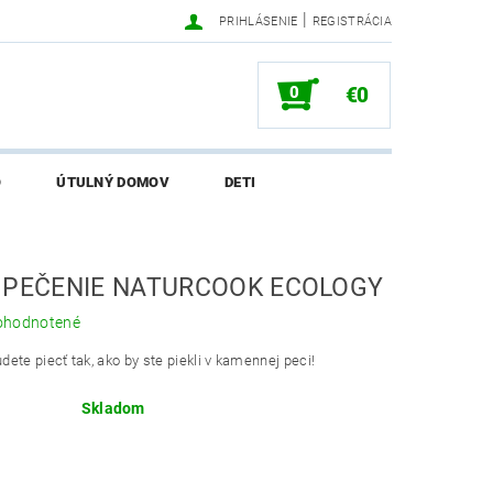
|
PRIHLÁSENIE
REGISTRÁCIA
0
€0
O
ÚTULNÝ DOMOV
DETI
SALI O EKONETKE
 PEČENIE NATURCOOK ECOLOGY
ohodnotené
ete piecť tak, ako by ste piekli v kamennej peci!
Skladom