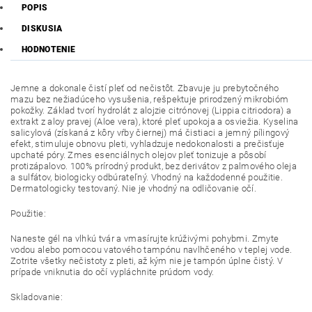
POPIS
DISKUSIA
HODNOTENIE
Jemne a dokonale čistí pleť od nečistôt. Zbavuje ju prebytočného
mazu bez nežiadúceho vysušenia, rešpektuje prirodzený mikrobióm
pokožky. Základ tvorí hydrolát z alojzie citrónovej (Lippia citriodora) a
extrakt z aloy pravej (Aloe vera), ktoré pleť upokoja a osviežia. Kyselina
salicylová (získaná z kôry vŕby čiernej) má čistiaci a jemný pílingový
efekt, stimuluje obnovu pleti, vyhladzuje nedokonalosti a prečisťuje
upchaté póry. Zmes esenciálnych olejov pleť tonizuje a pôsobí
protizápalovo. 100% prírodný produkt, bez derivátov z palmového oleja
a sulfátov, biologicky odbúrateľný. Vhodný na každodenné použitie.
Dermatologicky testovaný. Nie je vhodný na odličovanie očí.
Použitie:
Naneste gél na vlhkú tvár a vmasírujte krúživými pohybmi. Zmyte
vodou alebo pomocou vatového tampónu navlhčeného v teplej vode.
Zotrite všetky nečistoty z pleti, až kým nie je tampón úplne čistý. V
prípade vniknutia do očí vypláchnite prúdom vody.
Skladovanie: