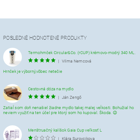
POSLEDNÉ HODNOTENÉ PRODUKTY
Termohrnček Circular&Co. (rCUP) krémovo-modrý 340 ML.
|
Vilma Nemcová
Hrnček je výborný,vôbec netečie
Cestovná dóza na mydlo
|
Ján Zengő
Zatiaĺ som doň nenašiel žiadne mydlo takej malej veĺkosti. Bohužial ho
neviem využiť na ten účel pre ktorý som ho kupoval. Škoda. 😉
Menštruačný kalíšok Gaia Cup veľkosť L
|
Klára Surovcikova