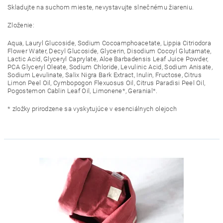
Skladujte na suchom mieste, nevystavujte slnečnému žiareniu.
Zloženie:
Aqua, Lauryl Glucoside, Sodium Cocoamphoacetate, Lippia Citriodora
Flower Water, Decyl Glucoside, Glycerin, Disodium Cocoyl Glutamate,
Lactic Acid, Glyceryl Caprylate, Aloe Barbadensis Leaf Juice Powder,
PCA Glyceryl Oleate, Sodium Chloride, Levulinic Acid, Sodium Anisate,
Sodium Levulinate, Salix Nigra Bark Extract, Inulin, Fructose, Citrus
Limon Peel Oil, Cymbopogon Flexuosus Oil, Citrus Paradisi Peel Oil,
Pogostemon Cablin Leaf Oil, Limonene*, Geranial*.
* zložky prirodzene sa vyskytujúce v esenciálnych olejoch