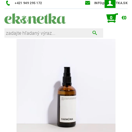
+421 949 295 172
INFO@EKONETKA.SK
0
€0