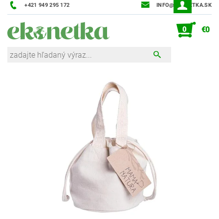
+421 949 295 172
INFO@EKONETKA.SK
0
€0