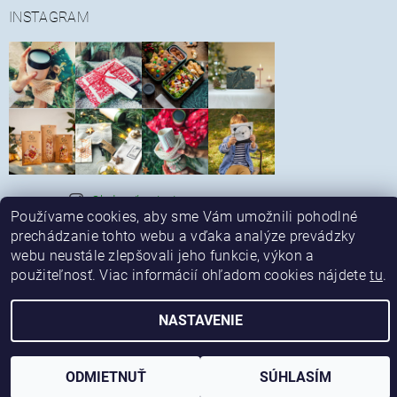
INSTAGRAM
Sledovať na Instagrame
|
|
Používame cookies, aby sme Vám umožnili pohodlné
Obchodné podmienky
Reklamačný poriadok
|
|
Spôsob platby a dopravy
Alternatívne riešenie sporov
prechádzanie tohto webu a vďaka analýze prevádzky
|
Kontaktné údaje
Ochrana osobných údajov
webu neustále zlepšovali jeho funkcie, výkon a
použiteľnosť. Viac informácií ohľadom cookies nájdete
tu
.
Upraviť nastavenie cookies
2026 © ekonetka, všetky práva vyhradené
NASTAVENIE
Vytvoril Shoptet
ODMIETNUŤ
SÚHLASÍM