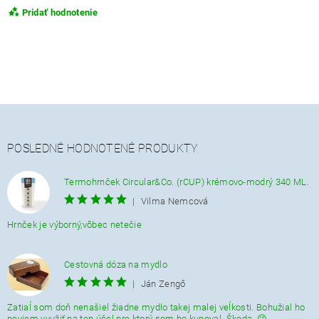
Pridať hodnotenie
POSLEDNÉ HODNOTENÉ PRODUKTY
Termohrnček Circular&Co. (rCUP) krémovo-modrý 340 ML.
|
Vilma Nemcová
Hrnček je výborný,vôbec netečie
Cestovná dóza na mydlo
|
Ján Zengő
Zatiaĺ som doň nenašiel žiadne mydlo takej malej veĺkosti. Bohužial ho
neviem využiť na ten účel pre ktorý som ho kupoval. Škoda. 😉